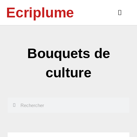
Aller
Ecriplume
au
Main
contenu
Menu
Bouquets de
culture
Rechercher
Rechercher
Page
Page