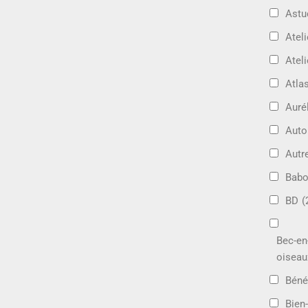
Astu
Ateli
Ateli
Atla
Auré
Aut
Autr
Bab
BD
(
Bec-en
oiseau
Béné
Bien-