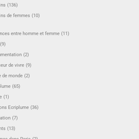
ins
(136)
ins de femmes
(10)
ences entre homme et femme
(11)
(9)
mentation
(2)
eur de vivre
(9)
e de monde
(2)
plume
(65)
e
(1)
ions Ecriplume
(36)
ation
(7)
nts
(13)