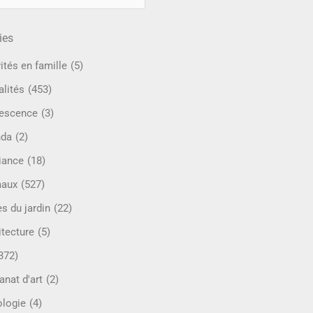
ies
ités en famille
(5)
alités
(453)
escence
(3)
nda
(2)
iance
(18)
maux
(527)
s du jardin
(22)
itecture
(5)
372)
anat d'art
(2)
ologie
(4)