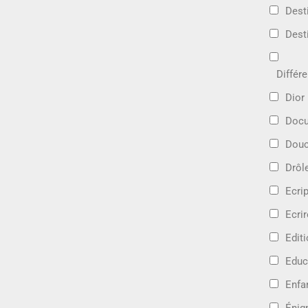
Dest
Dest
Différ
Dior
Docu
Douc
Drôl
Ecri
Ecrir
Edit
Educ
Enfa