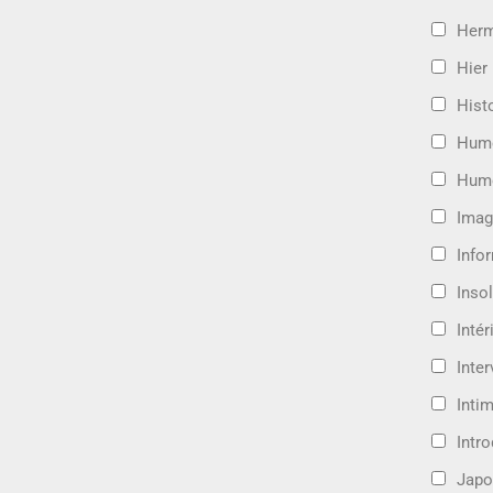
Her
Hier
Hist
Hum
Hum
Imag
Info
Insol
Intér
Inte
Intim
Intr
Japo