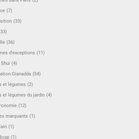
mes dans Paris
(2)
ce
(7)
sition
(33)
(33)
lle
(36)
es d'exceptions
(11)
 Shui
(4)
ation Gianadda
(54)
ts et légumes
(2)
s et légumes du jardin
(4)
ronomie
(12)
es marquants
(1)
lain
(1)
icap
(1)