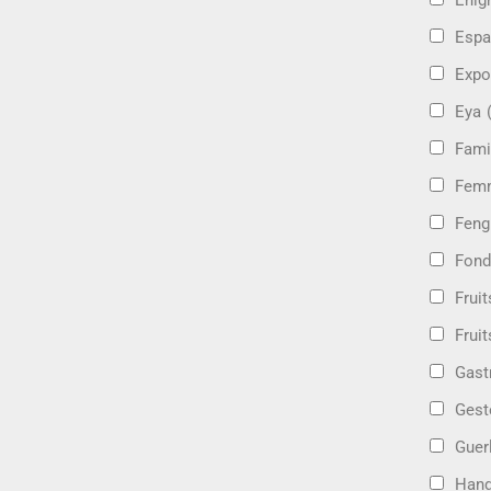
Énig
Espa
Expo
Eya
Fami
Femm
Feng
Fond
Frui
Fruit
Gast
Gest
Guer
Hand