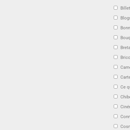
Bille
Blog
Bonn
Bouq
Bret
Bric
Camé
Cart
Ce q
Chib
Cin
Conn
Cosm