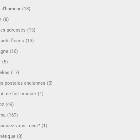
t d'humeur
(18)
s
(8)
es adresses
(13)
uets fleuris
(13)
agne
(16)
o
(5)
lias
(17)
es postales anciennes
(5)
ui me fait craquer
(1)
oz
(49)
éma
(169)
aissez-vous.. ceci?
(1)
étique
(8)