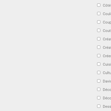
Côté
Coul
Coup
Cout
Créa
Créa
Crée
Cuis
Cult
Davi
Déc
Déco
Dess