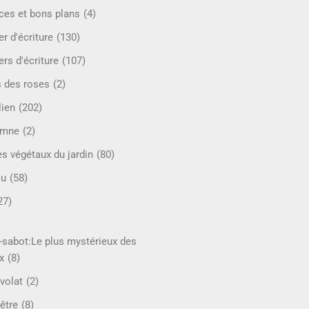
ces et bons plans
(4)
er d'écriture
(130)
ers d'écriture
(107)
s des roses
(2)
lien
(202)
omne
(2)
es végétaux du jardin
(80)
ou
(58)
27)
-sabot:Le plus mystérieux des
x
(8)
volat
(2)
être
(8)