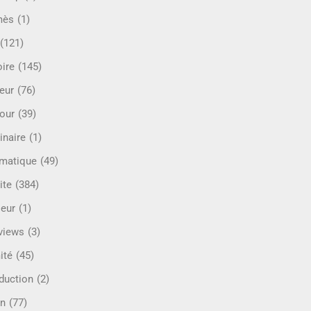
mès
(1)
(121)
oire
(145)
eur
(76)
our
(39)
inaire
(1)
rmatique
(49)
ite
(384)
ieur
(1)
rviews
(3)
ité
(45)
oduction
(2)
n
(77)