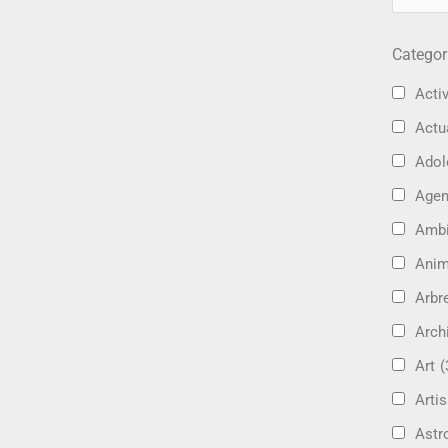
Categor
Activ
Actu
Adol
Age
Amb
Ani
Arbre
Arch
Art
(
Artis
Astr