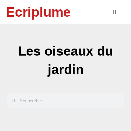
Aller
Ecriplume
au
Main
contenu
Menu
Les oiseaux du
jardin
Rechercher
Rechercher