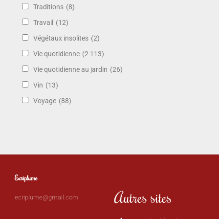
Traditions
(8)
Travail
(12)
Végétaux insolites
(2)
Vie quotidienne
(2 113)
Vie quotidienne au jardin
(26)
Vin
(13)
Voyage
(88)
Ecriplume
Autres sites
ecriplume@gmail.com