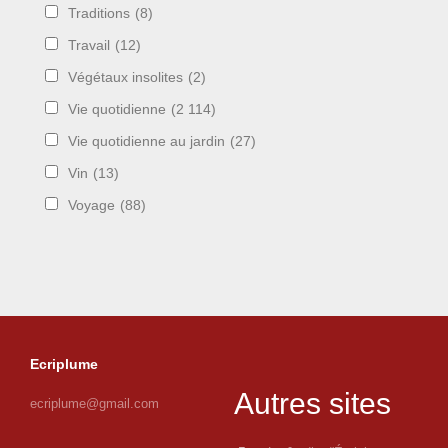
Traditions
(8)
Travail
(12)
Végétaux insolites
(2)
Vie quotidienne
(2 114)
Vie quotidienne au jardin
(27)
Vin
(13)
Voyage
(88)
Ecriplume
Autres sites
ecriplume@gmail.com