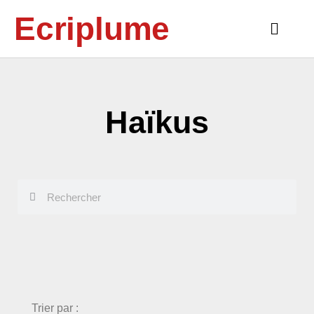
Aller
Ecriplume
au
Main
contenu
Menu
Haïkus
Rechercher
Rechercher
choix
Trier par :