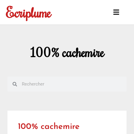
Aller
Ecriplume
au
Main
contenu
Menu
100% cachemire
Rechercher
Rechercher
100% cachemire