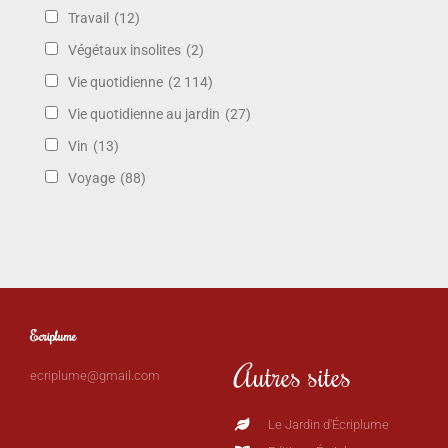
Travail
(12)
Végétaux insolites
(2)
Vie quotidienne
(2 114)
Vie quotidienne au jardin
(27)
Vin
(13)
Voyage
(88)
Ecriplume
Autres sites
ecriplume@gmail.com
Le Jardin d'Écriplume