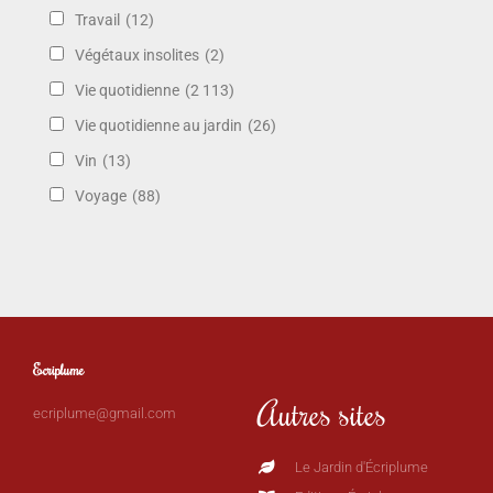
Travail
(12)
Végétaux insolites
(2)
Vie quotidienne
(2 113)
Vie quotidienne au jardin
(26)
Vin
(13)
Voyage
(88)
Ecriplume
Autres sites
ecriplume@gmail.com
Le Jardin d'Écriplume