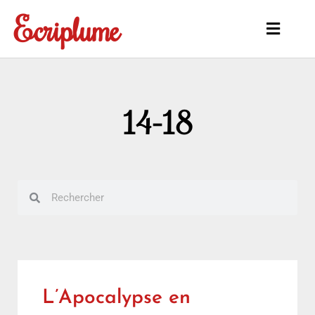
Aller
Ecriplume
au
Main
contenu
Menu
14-18
Rechercher
Rechercher
L’Apocalypse en