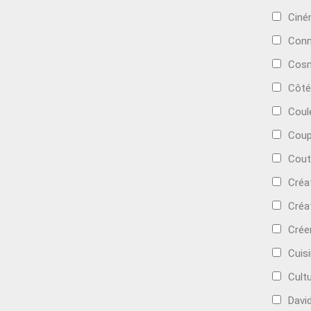
Cin
Conn
Cosm
Côté
Coul
Coup
Cout
Créa
Créa
Crée
Cuis
Cult
Davi