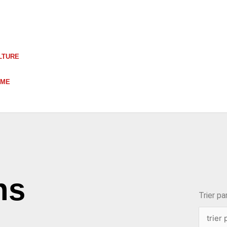
LTURE
UME
choix
ns
Trier par