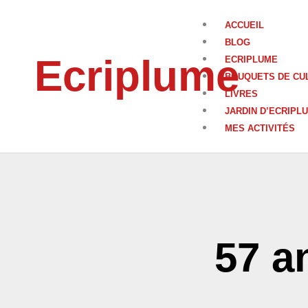
Aller
au
ACCUEIL
contenu
BLOG
Ecriplume
ECRIPLUME
BOUQUETS DE CU
LIVRES
JARDIN D’ECRIPL
MES ACTIVITÉS
57 a