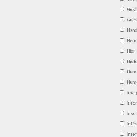
Gest
Guer
Hand
Her
Hier
Histo
Hum
Hum
Imag
Info
Insol
Intér
Inte