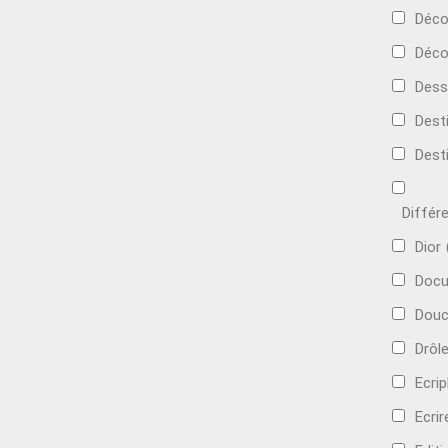
Déc
Déco
Dess
Dest
Dest
Différ
Dior
Docu
Douc
Drôl
Ecri
Ecrir