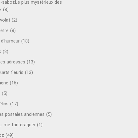
-sabot:Le plus mystérieux des
x
(8)
volat
(2)
-être
(8)
t d'humeur
(18)
s
(8)
es adresses
(13)
uets fleuris
(13)
agne
(16)
o
(5)
lias
(17)
es postales anciennes
(5)
ui me fait craquer
(1)
oz
(49)