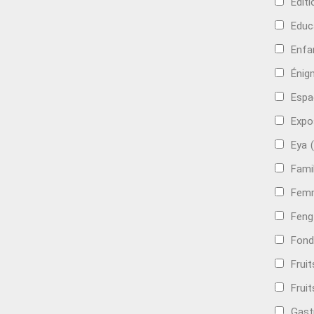
Edit
Educ
Enfa
Énig
Espa
Expo
Eya
Famil
Femm
Feng
Fond
Frui
Fruit
Gast