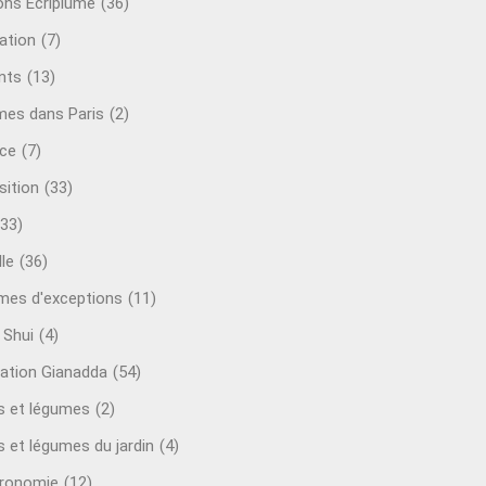
ions Ecriplume
(36)
ation
(7)
nts
(13)
mes dans Paris
(2)
ce
(7)
sition
(33)
(33)
le
(36)
es d'exceptions
(11)
 Shui
(4)
ation Gianadda
(54)
ts et légumes
(2)
s et légumes du jardin
(4)
ronomie
(12)