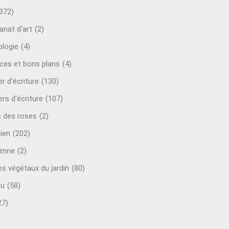
372)
anat d'art
(2)
ologie
(4)
ces et bons plans
(4)
er d'écriture
(130)
ers d'écriture
(107)
s des roses
(2)
lien
(202)
omne
(2)
es végétaux du jardin
(80)
ou
(58)
27)