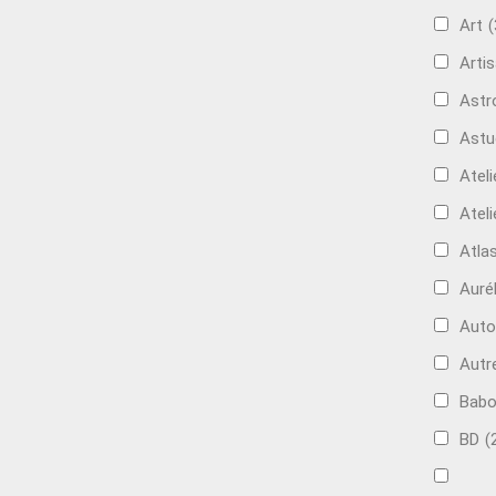
Art
(
Artis
Astr
Astu
Ateli
Ateli
Atla
Auré
Aut
Autr
Bab
BD
(