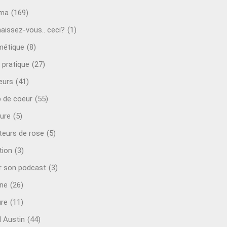
éma
(169)
aissez-vous.. ceci?
(1)
étique
(8)
 pratique
(27)
eurs
(41)
 de coeur
(55)
ure
(5)
teurs de rose
(5)
tion
(3)
r son podcast
(3)
ine
(26)
ure
(11)
d Austin
(44)