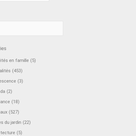
ies
ités en famille
(5)
alités
(453)
escence
(3)
nda
(2)
ance
(18)
aux
(527)
s du jardin
(22)
itecture
(5)