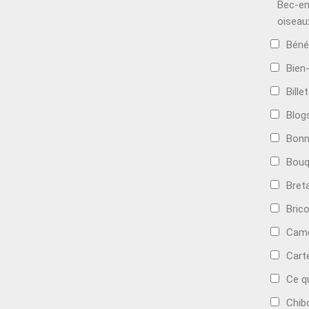
Bec-en
oiseau
Béné
Bien
Bille
Blog
Bonn
Bouq
Bret
Bric
Camé
Cart
Ce q
Chib