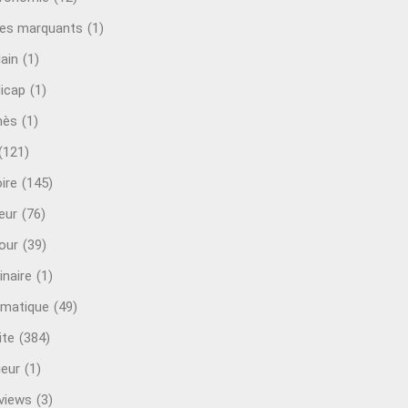
es marquants
(1)
lain
(1)
icap
(1)
mès
(1)
(121)
ire
(145)
eur
(76)
our
(39)
inaire
(1)
rmatique
(49)
ite
(384)
ieur
(1)
rviews
(3)