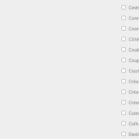
Cin
Conn
Cosm
Côté
Coul
Coup
Cout
Créa
Créa
Crée
Cuis
Cult
Davi