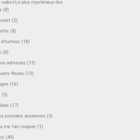
-sabot:Le plus mystérieux des
x
(8)
volat
(2)
-être
(8)
t d'humeur
(18)
s
(8)
es adresses
(13)
uets fleuris
(13)
agne
(16)
o
(5)
lias
(17)
es postales anciennes
(5)
ui me fait craquer
(1)
oz
(49)