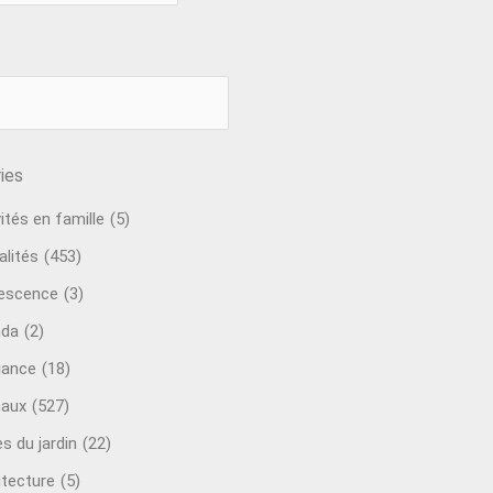
ies
ités en famille
(5)
alités
(453)
escence
(3)
nda
(2)
ance
(18)
aux
(527)
s du jardin
(22)
itecture
(5)