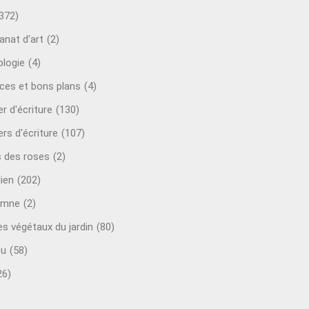
372)
anat d'art
(2)
ologie
(4)
ces et bons plans
(4)
er d'écriture
(130)
ers d'écriture
(107)
s des roses
(2)
lien
(202)
omne
(2)
es végétaux du jardin
(80)
ou
(58)
26)