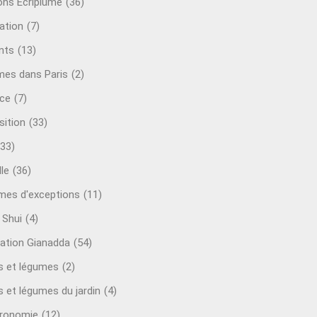
ions Ecriplume
(36)
ation
(7)
nts
(13)
mes dans Paris
(2)
ce
(7)
sition
(33)
(33)
le
(36)
es d'exceptions
(11)
 Shui
(4)
ation Gianadda
(54)
ts et légumes
(2)
s et légumes du jardin
(4)
ronomie
(12)