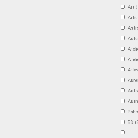
Art
(
Artis
Astr
Astu
Ateli
Ateli
Atla
Auré
Aut
Autr
Bab
BD
(