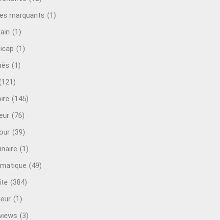
es marquants
(1)
lain
(1)
icap
(1)
mès
(1)
(121)
ire
(145)
eur
(76)
our
(39)
inaire
(1)
rmatique
(49)
ite
(384)
ieur
(1)
rviews
(3)