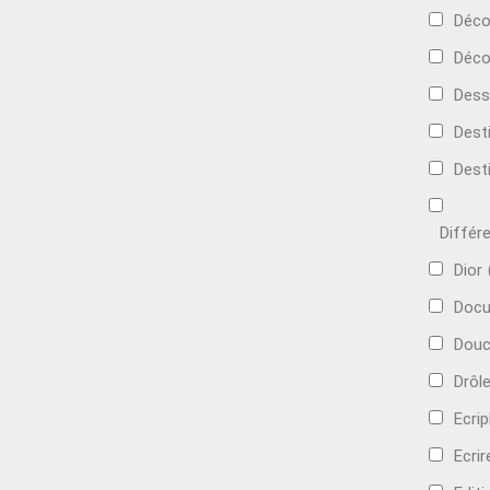
Déc
Déco
Dess
Dest
Dest
Différ
Dior
Docu
Douc
Drôl
Ecri
Ecrir