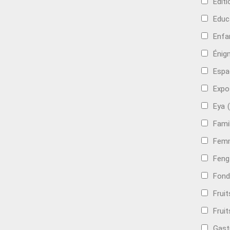
Edit
Educ
Enfa
Énig
Espa
Expo
Eya
Famil
Femm
Feng
Fond
Frui
Fruit
Gast