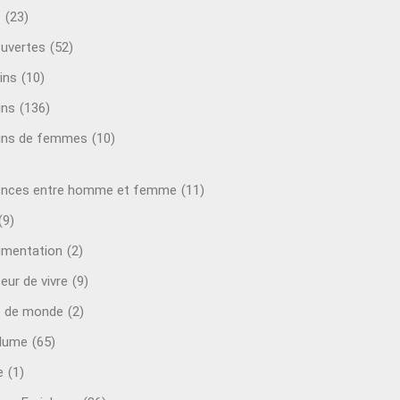
o
(23)
uvertes
(52)
ins
(10)
ins
(136)
ins de femmes
(10)
ences entre homme et femme
(11)
(9)
mentation
(2)
eur de vivre
(9)
e de monde
(2)
plume
(65)
e
(1)