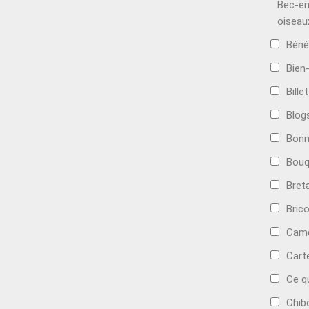
Bec-en
oiseau
Béné
Bien
Bille
Blog
Bonn
Bouq
Bret
Bric
Camé
Cart
Ce q
Chib