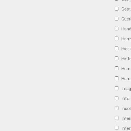
Gest
Guer
Hand
Her
Hier
Histo
Hum
Hum
Imag
Info
Insol
Intér
Inte