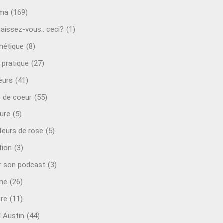
éma
(169)
aissez-vous.. ceci?
(1)
étique
(8)
 pratique
(27)
eurs
(41)
 de coeur
(55)
ure
(5)
teurs de rose
(5)
tion
(3)
r son podcast
(3)
ine
(26)
ure
(11)
d Austin
(44)