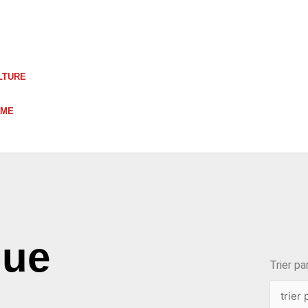
LTURE
UME
choix
que
Trier par