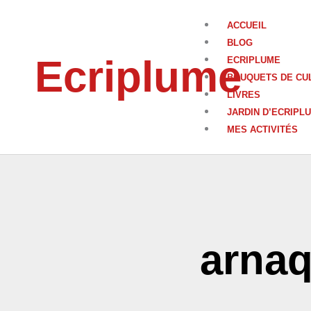
Aller
au
ACCUEIL
contenu
BLOG
Ecriplume
ECRIPLUME
BOUQUETS DE CU
LIVRES
JARDIN D’ECRIPL
MES ACTIVITÉS
arna