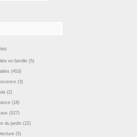
ies
ités en famille
(5)
lités
(453)
escence
(3)
nda
(2)
ance
(18)
maux
(527)
s du jardin
(22)
tecture
(5)