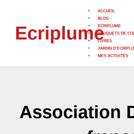
Aller
au
ACCUEIL
contenu
BLOG
Ecriplume
ECRIPLUME
BOUQUETS DE CU
LIVRES
JARDIN D’ECRIPL
MES ACTIVITÉS
Association 