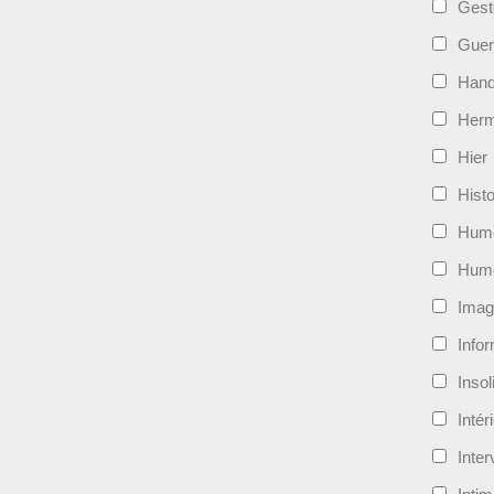
Gest
Guer
Hand
Her
Hier
Histo
Hum
Hum
Imag
Info
Insol
Intér
Inte