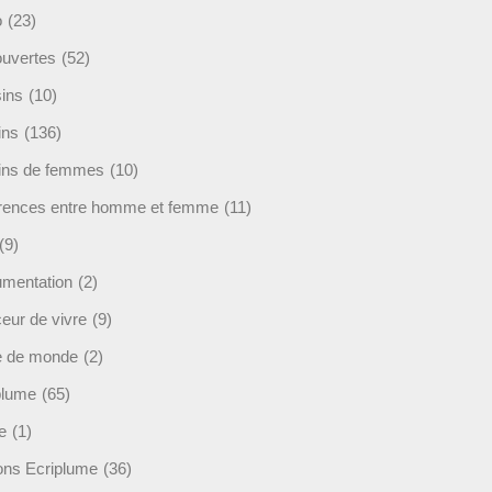
o
(23)
uvertes
(52)
ins
(10)
ins
(136)
ins de femmes
(10)
érences entre homme et femme
(11)
(9)
mentation
(2)
eur de vivre
(9)
e de monde
(2)
plume
(65)
e
(1)
ions Ecriplume
(36)