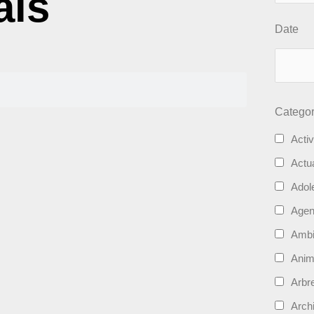
ais
Date
Categor
Activ
Actua
Adol
Age
Ambi
Ani
Arbre
Archi