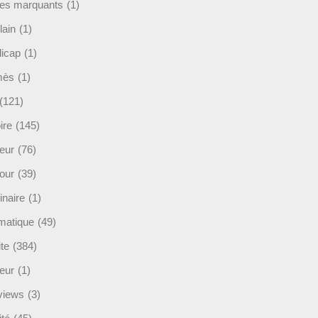
es marquants
(1)
lain
(1)
icap
(1)
mès
(1)
(121)
ire
(145)
eur
(76)
our
(39)
inaire
(1)
rmatique
(49)
ite
(384)
ieur
(1)
rviews
(3)