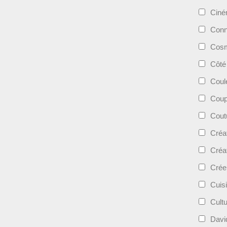
Cin
Conn
Cosm
Côté
Coul
Coup
Cout
Créa
Créa
Crée
Cuis
Cult
Davi