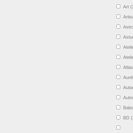
Art
(
Artis
Astro
Astu
Ateli
Ateli
Atla
Auré
Aut
Autr
Bab
BD
(