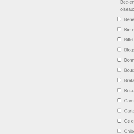
Bec-en
oiseau
Béné
Bien-
Bille
Blog
Bonn
Bouqu
Bret
Bric
Camé
Cart
Ce qu
Chib