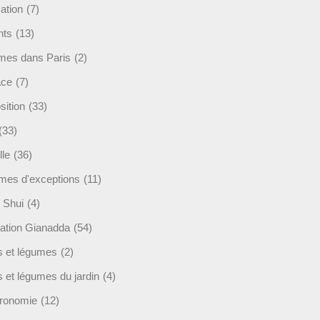
ation
(7)
nts
(13)
mes dans Paris
(2)
ace
(7)
sition
(33)
(33)
lle
(36)
es d'exceptions
(11)
 Shui
(4)
ation Gianadda
(54)
ts et légumes
(2)
s et légumes du jardin
(4)
ronomie
(12)