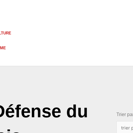
LTURE
UME
choix
Défense du
Trier par