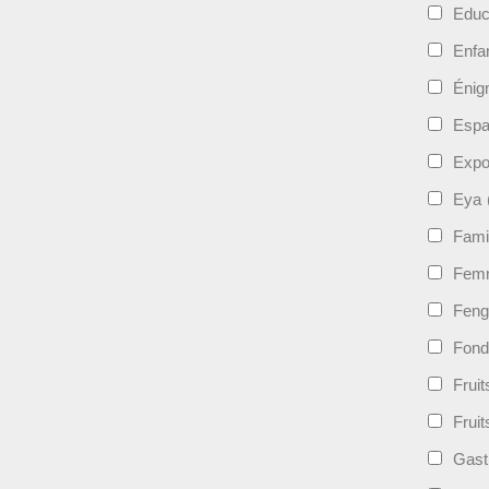
Educ
Enfa
Énig
Esp
Expo
Eya
Fami
Femm
Feng
Fond
Frui
Fruit
Gast