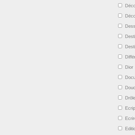
Déc
Déco
Dess
Dest
Dest
Diff
Dior
Docu
Douc
Drôl
Ecri
Ecrir
Edit