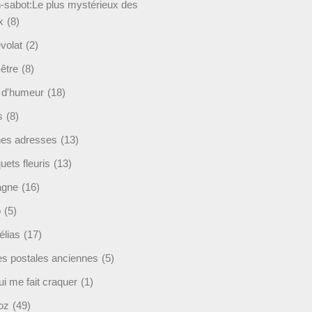
-sabot:Le plus mystérieux des
x
(8)
volat
(2)
être
(8)
t d'humeur
(18)
s
(8)
es adresses
(13)
ets fleuris
(13)
agne
(16)
o
(5)
lias
(17)
es postales anciennes
(5)
i me fait craquer
(1)
oz
(49)