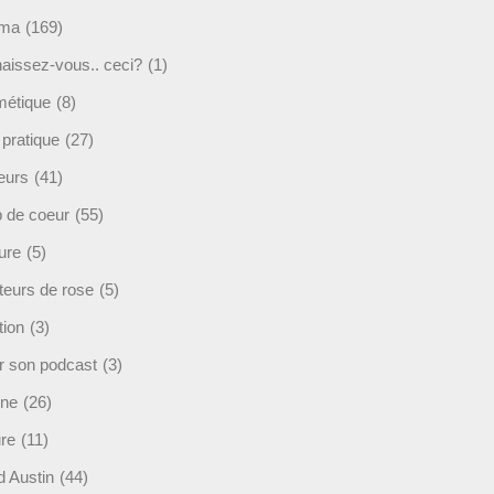
éma
(169)
aissez-vous.. ceci?
(1)
étique
(8)
 pratique
(27)
eurs
(41)
 de coeur
(55)
ure
(5)
teurs de rose
(5)
tion
(3)
r son podcast
(3)
ine
(26)
ure
(11)
d Austin
(44)