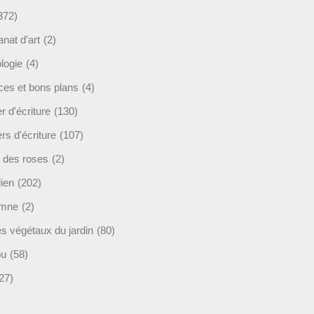
372)
anat d'art
(2)
logie
(4)
ces et bons plans
(4)
er d'écriture
(130)
ers d'écriture
(107)
s des roses
(2)
lien
(202)
omne
(2)
es végétaux du jardin
(80)
ou
(58)
27)