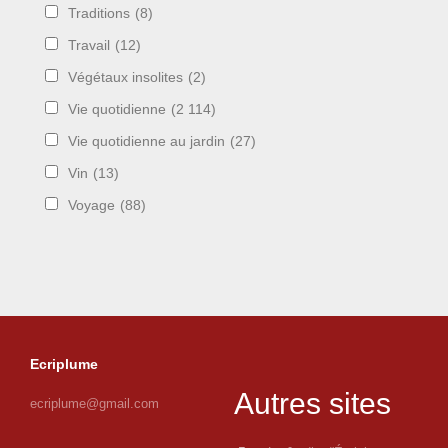
Traditions
(8)
Travail
(12)
Végétaux insolites
(2)
Vie quotidienne
(2 114)
Vie quotidienne au jardin
(27)
Vin
(13)
Voyage
(88)
Ecriplume
Autres sites
ecriplume@gmail.com