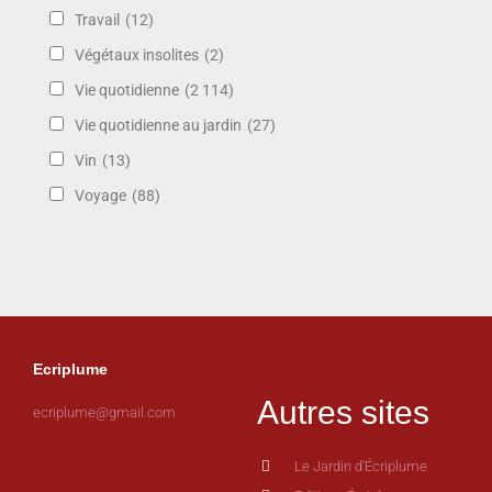
Travail
(12)
Végétaux insolites
(2)
Vie quotidienne
(2 114)
Vie quotidienne au jardin
(27)
Vin
(13)
Voyage
(88)
Ecriplume
Autres sites
ecriplume@gmail.com
Le Jardin d'Écriplume