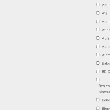
Astu
Ateli
Ateli
Atla
Auré
Aut
Autr
Bab
BD
(
Bec-en
oiseau
Béné
Bien-