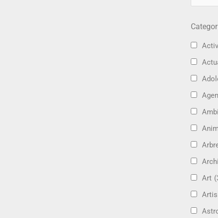
Categor
Activ
Actu
Adol
Age
Amb
Ani
Arbre
Arch
Art
(
Artis
Astr