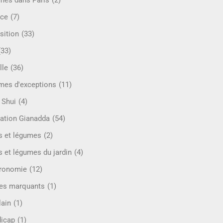
mes dans Paris
(2)
ce
(7)
sition
(33)
(33)
lle
(36)
es d'exceptions
(11)
 Shui
(4)
ation Gianadda
(54)
ts et légumes
(2)
s et légumes du jardin
(4)
ronomie
(12)
es marquants
(1)
lain
(1)
icap
(1)