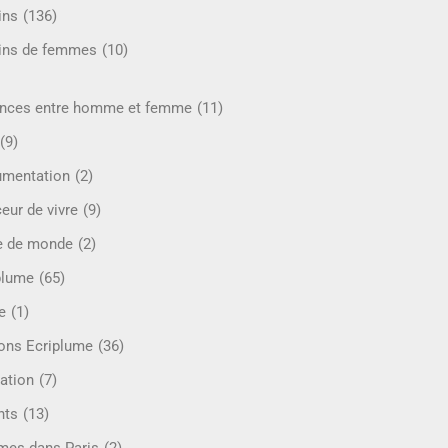
ins
(136)
ins de femmes
(10)
ences entre homme et femme
(11)
(9)
mentation
(2)
eur de vivre
(9)
e de monde
(2)
plume
(65)
e
(1)
ions Ecriplume
(36)
ation
(7)
nts
(13)