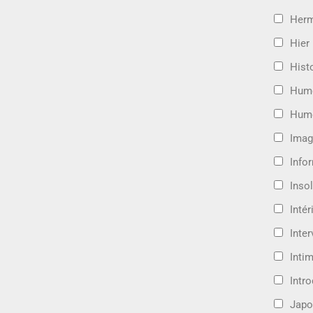
Her
Hier
Hist
Hum
Hum
Imag
Info
Insol
Intér
Inte
Intim
Intr
Japo