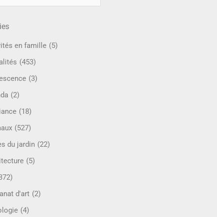
ies
ités en famille
(5)
alités
(453)
escence
(3)
nda
(2)
iance
(18)
maux
(527)
s du jardin
(22)
itecture
(5)
372)
anat d'art
(2)
ologie
(4)