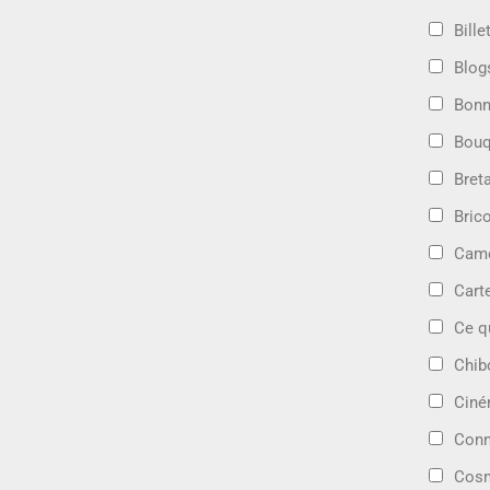
Bille
Blog
Bonn
Bouq
Bret
Bric
Camé
Cart
Ce q
Chib
Cin
Conn
Cosm