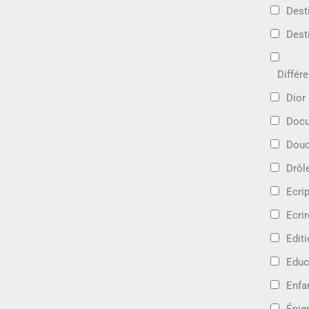
Dest
Dest
Différ
Dior
Docu
Douc
Drôl
Ecri
Ecrir
Edit
Educ
Enfa