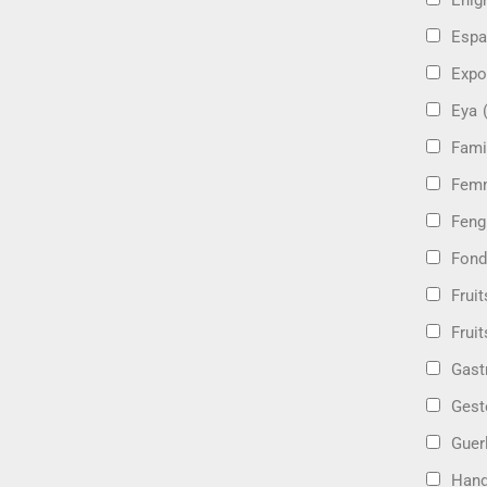
Énig
Espa
Expo
Eya
Fami
Femm
Feng
Fond
Frui
Fruit
Gast
Gest
Guer
Hand