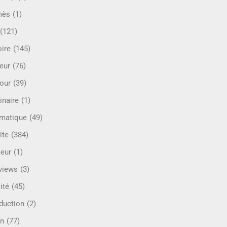
mès
(1)
(121)
oire
(145)
eur
(76)
our
(39)
inaire
(1)
rmatique
(49)
ite
(384)
ieur
(1)
rviews
(3)
ité
(45)
oduction
(2)
n
(77)