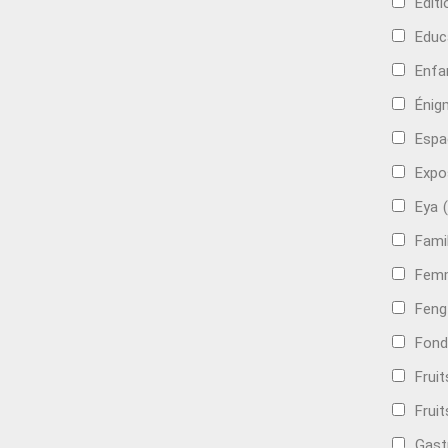
Edit
Educ
Enfa
Énig
Espa
Expo
Eya
Famil
Femm
Feng
Fond
Frui
Fruit
Gast