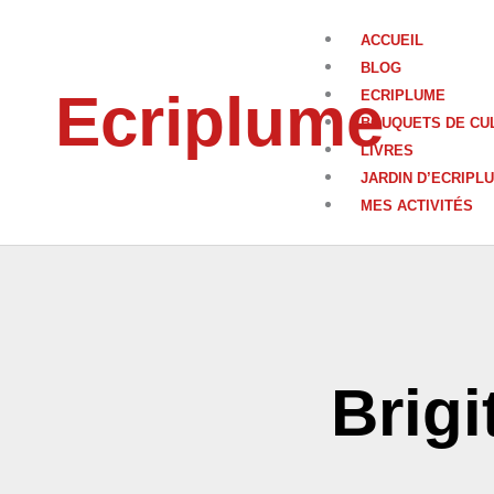
Aller
au
ACCUEIL
contenu
BLOG
Ecriplume
ECRIPLUME
BOUQUETS DE CU
LIVRES
JARDIN D’ECRIPL
MES ACTIVITÉS
Brigi