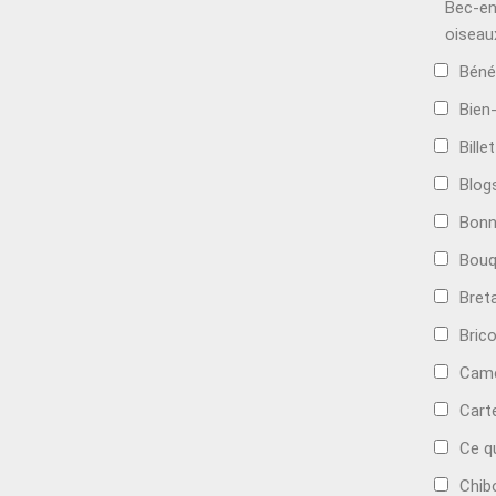
Bec-en
oiseau
Béné
Bien
Bille
Blog
Bonn
Bouq
Bret
Bric
Camé
Cart
Ce q
Chib