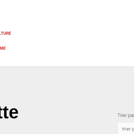
LTURE
UME
choix
tte
Trier par