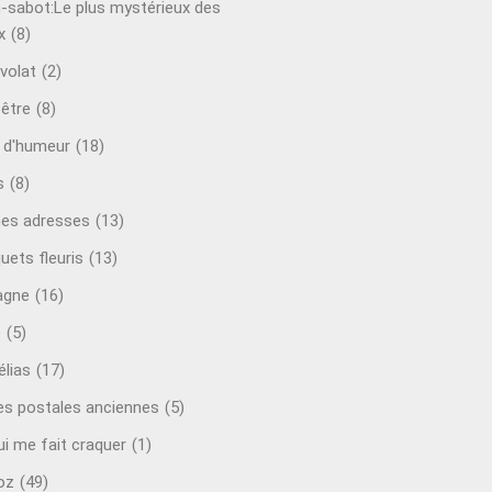
-sabot:Le plus mystérieux des
x
(8)
volat
(2)
-être
(8)
t d'humeur
(18)
s
(8)
es adresses
(13)
uets fleuris
(13)
agne
(16)
o
(5)
lias
(17)
es postales anciennes
(5)
ui me fait craquer
(1)
oz
(49)