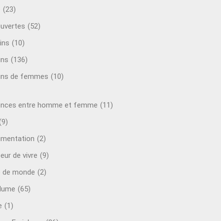
o
(23)
uvertes
(52)
ins
(10)
ins
(136)
ins de femmes
(10)
ences entre homme et femme
(11)
(9)
mentation
(2)
eur de vivre
(9)
e de monde
(2)
plume
(65)
e
(1)