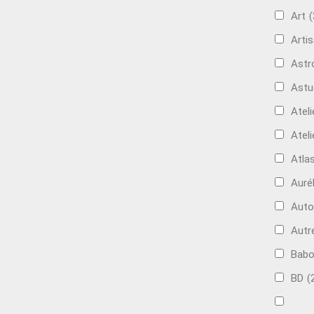
Art
(
Artis
Astr
Astu
Ateli
Ateli
Atla
Auré
Aut
Autr
Bab
BD
(