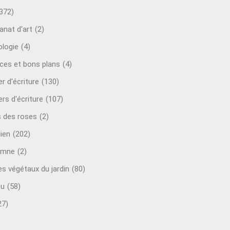
372)
anat d'art
(2)
ologie
(4)
ces et bons plans
(4)
er d'écriture
(130)
ers d'écriture
(107)
s des roses
(2)
lien
(202)
omne
(2)
es végétaux du jardin
(80)
ou
(58)
27)