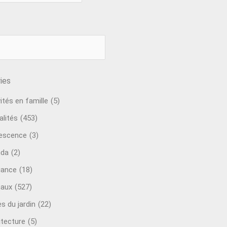
ies
ités en famille
(5)
alités
(453)
escence
(3)
nda
(2)
ance
(18)
aux
(527)
s du jardin
(22)
itecture
(5)