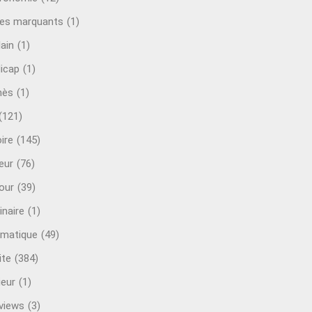
es marquants
(1)
lain
(1)
icap
(1)
mès
(1)
(121)
ire
(145)
eur
(76)
our
(39)
inaire
(1)
rmatique
(49)
ite
(384)
ieur
(1)
rviews
(3)