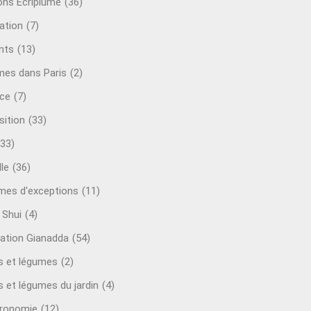
ions Ecriplume
(36)
ation
(7)
nts
(13)
mes dans Paris
(2)
ce
(7)
sition
(33)
(33)
le
(36)
es d'exceptions
(11)
 Shui
(4)
ation Gianadda
(54)
ts et légumes
(2)
s et légumes du jardin
(4)
ronomie
(12)