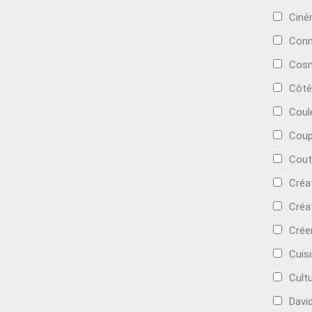
Cin
Conn
Cosm
Côté
Coul
Coup
Cout
Créa
Créa
Crée
Cuis
Cult
Davi