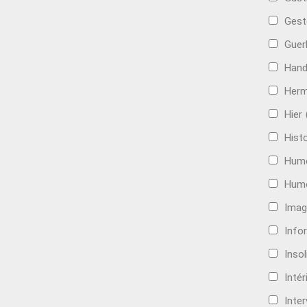
Gest
Guer
Hand
Her
Hier
Histo
Hum
Hum
Imag
Info
Insol
Intér
Inte