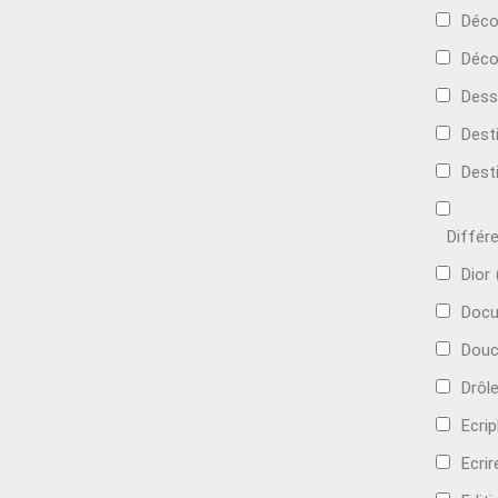
Déc
Déco
Dess
Dest
Dest
Différ
Dior
Docu
Douc
Drôl
Ecri
Ecrir