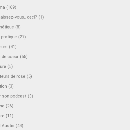
éma
(169)
aissez-vous.. ceci?
(1)
étique
(8)
 pratique
(27)
eurs
(41)
 de coeur
(55)
ure
(5)
teurs de rose
(5)
tion
(3)
r son podcast
(3)
ine
(26)
ure
(11)
d Austin
(44)