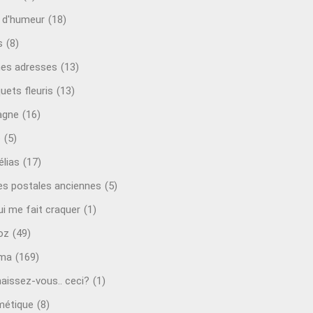
t d'humeur
(18)
s
(8)
es adresses
(13)
uets fleuris
(13)
agne
(16)
o
(5)
lias
(17)
es postales anciennes
(5)
ui me fait craquer
(1)
oz
(49)
éma
(169)
aissez-vous.. ceci?
(1)
étique
(8)