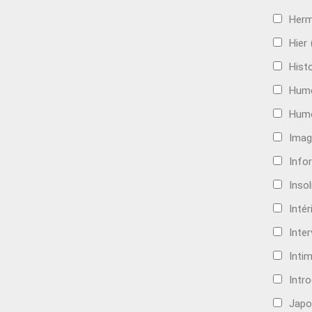
Her
Hier
Histo
Hum
Hum
Imag
Info
Insol
Intér
Inte
Intim
Intr
Japo