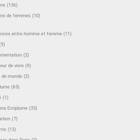
ins
(136)
ins de femmes
(10)
ences entre homme et femme
(11)
(9)
mentation
(2)
eur de vivre
(9)
e de monde
(2)
plume
(65)
e
(1)
ions Ecriplume
(35)
ation
(7)
nts
(13)