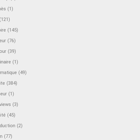
mès
(1)
(121)
ire
(145)
eur
(76)
our
(39)
inaire
(1)
rmatique
(49)
ite
(384)
ieur
(1)
rviews
(3)
ité
(45)
oduction
(2)
n
(77)