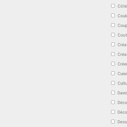
Côté
Coul
Coup
Cout
Créa
Créa
Crée
Cuis
Cult
Davi
Déc
Déco
Dess