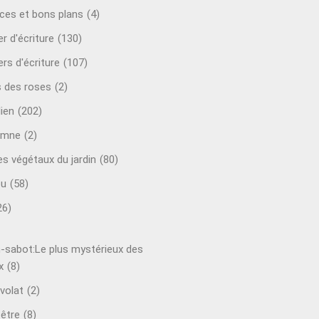
ces et bons plans
(4)
er d'écriture
(130)
ers d'écriture
(107)
s des roses
(2)
lien
(202)
omne
(2)
es végétaux du jardin
(80)
ou
(58)
26)
-sabot:Le plus mystérieux des
x
(8)
volat
(2)
-être
(8)