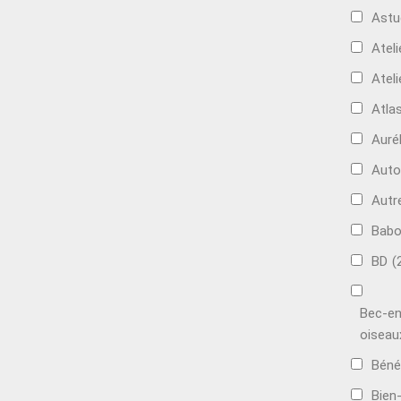
Astu
Ateli
Ateli
Atla
Auré
Aut
Autr
Bab
BD
(
Bec-en
oiseau
Béné
Bien