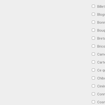
Bille
Blog
Bonn
Bouq
Bret
Bric
Camé
Cart
Ce q
Chib
Cin
Conn
Cosm