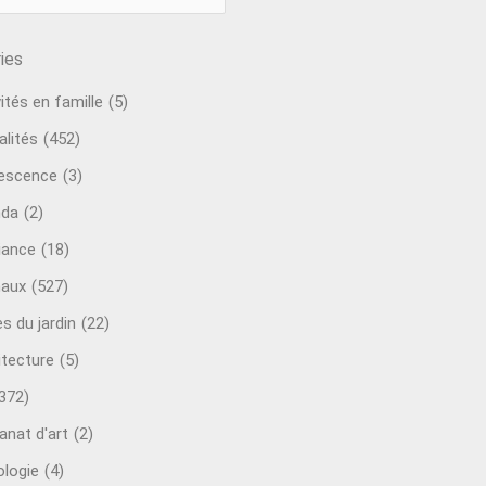
ies
ités en famille
(5)
alités
(452)
escence
(3)
nda
(2)
ance
(18)
aux
(527)
s du jardin
(22)
itecture
(5)
372)
anat d'art
(2)
ologie
(4)