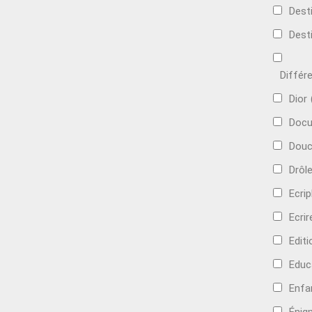
Dest
Dest
Différ
Dior
Docu
Douc
Drôl
Ecri
Ecrir
Edit
Educ
Enfa