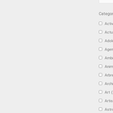
Categor
Activ
Actu
Adol
Age
Ambi
Anim
Arbre
Arch
Art
(
Artis
Astr