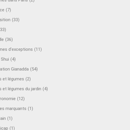
mes dans Paris
(2)
ce
(7)
sition
(33)
(33)
le
(36)
es d'exceptions
(11)
 Shui
(4)
ation Gianadda
(54)
ts et légumes
(2)
s et légumes du jardin
(4)
ronomie
(12)
es marquants
(1)
lain
(1)
icap
(1)