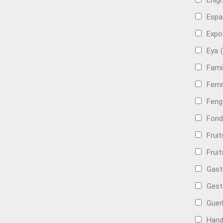
Énig
Espa
Expo
Eya
Famil
Femm
Feng
Fond
Frui
Fruit
Gast
Gest
Guer
Hand