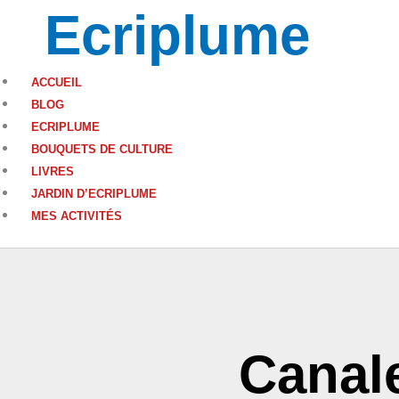
Aller
choix
Ecriplume
au
contenu
ACCUEIL
BLOG
ECRIPLUME
BOUQUETS DE CULTURE
LIVRES
JARDIN D’ECRIPLUME
MES ACTIVITÉS
Canal