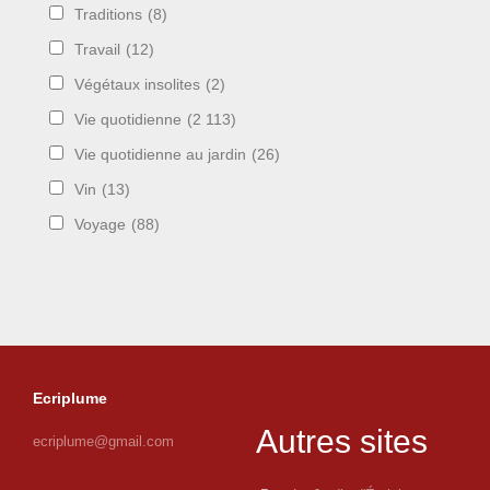
Traditions
(8)
Travail
(12)
Végétaux insolites
(2)
Vie quotidienne
(2 113)
Vie quotidienne au jardin
(26)
Vin
(13)
Voyage
(88)
Ecriplume
Autres sites
ecriplume@gmail.com