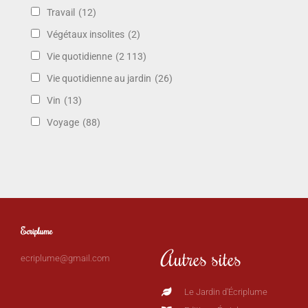
Travail
(12)
Végétaux insolites
(2)
Vie quotidienne
(2 113)
Vie quotidienne au jardin
(26)
Vin
(13)
Voyage
(88)
Ecriplume
Autres sites
ecriplume@gmail.com
Le Jardin d'Écriplume