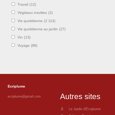
Travail
(12)
Végétaux insolites
(2)
Vie quotidienne
(2 114)
Vie quotidienne au jardin
(27)
Vin
(13)
Voyage
(88)
Ecriplume
Autres sites
ecriplume@gmail.com
Le Jardin d'Écriplume