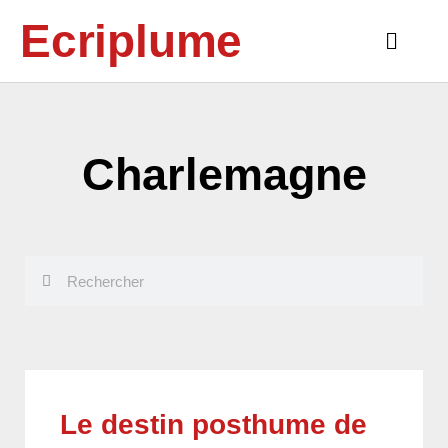
Aller
Ecriplume
au
Main
contenu
Menu
Charlemagne
Rechercher
Rechercher
Le destin posthume de