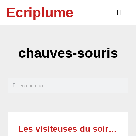
Aller
Ecriplume
au
Main
contenu
Menu
chauves-souris
Rechercher
Rechercher
Les visiteuses du soir…