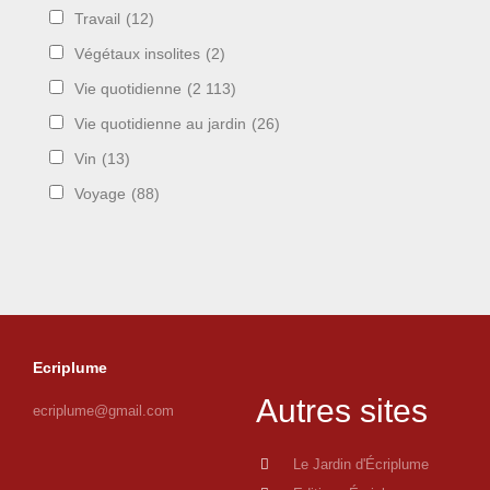
Travail
(12)
Végétaux insolites
(2)
Vie quotidienne
(2 113)
Vie quotidienne au jardin
(26)
Vin
(13)
Voyage
(88)
Ecriplume
Autres sites
ecriplume@gmail.com
Le Jardin d'Écriplume