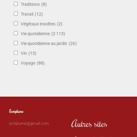
Traditions
(8)
Travail
(12)
Végétaux insolites
(2)
Vie quotidienne
(2 113)
Vie quotidienne au jardin
(26)
Vin
(13)
Voyage
(88)
Ecriplume
Autres sites
ecriplume@gmail.com