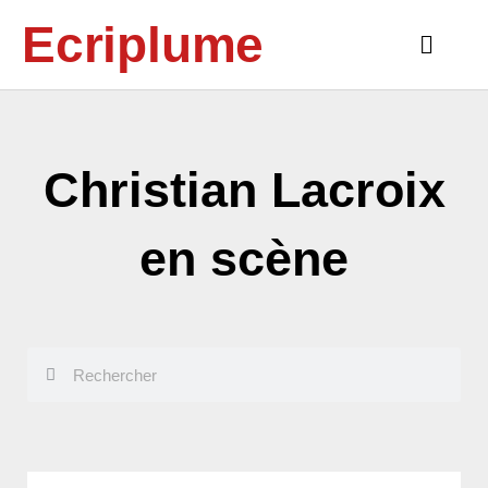
Aller
Ecriplume
au
Main
contenu
Menu
Christian Lacroix
en scène
Rechercher
Rechercher