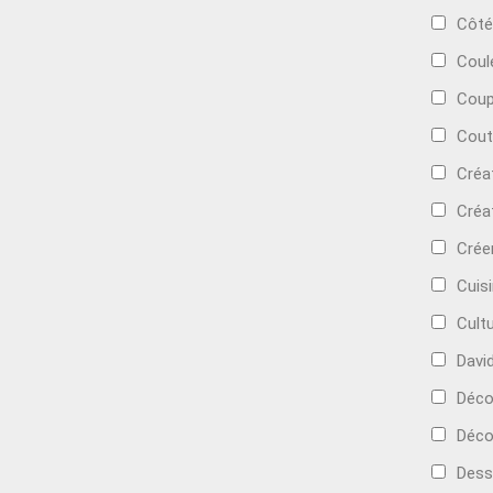
Côté
Coul
Coup
Cout
Créa
Créa
Crée
Cuis
Cult
Davi
Déc
Déco
Dess