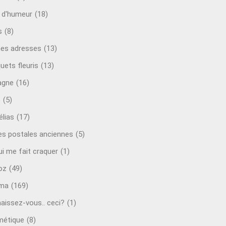
t d'humeur
(18)
s
(8)
es adresses
(13)
uets fleuris
(13)
agne
(16)
o
(5)
lias
(17)
es postales anciennes
(5)
ui me fait craquer
(1)
oz
(49)
éma
(169)
aissez-vous.. ceci?
(1)
étique
(8)