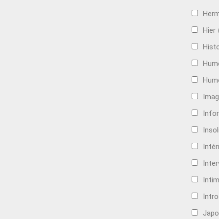
Her
Hier
Histo
Hum
Hum
Imag
Info
Insol
Intér
Inte
Intim
Intr
Japo