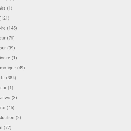
mès
(1)
(121)
ire
(145)
eur
(76)
our
(39)
inaire
(1)
rmatique
(49)
ite
(384)
ieur
(1)
rviews
(3)
ité
(45)
oduction
(2)
n
(77)