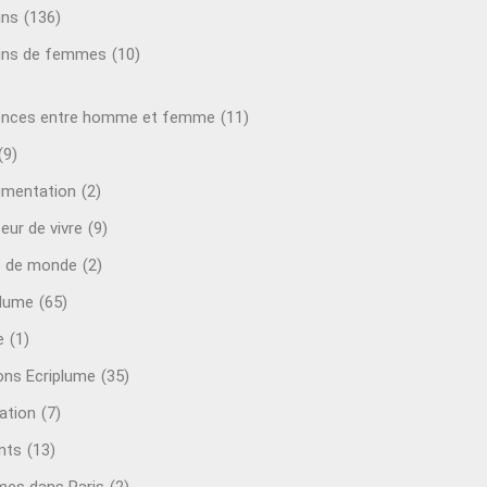
ins
(136)
ins de femmes
(10)
ences entre homme et femme
(11)
(9)
mentation
(2)
eur de vivre
(9)
e de monde
(2)
plume
(65)
e
(1)
ions Ecriplume
(35)
ation
(7)
nts
(13)