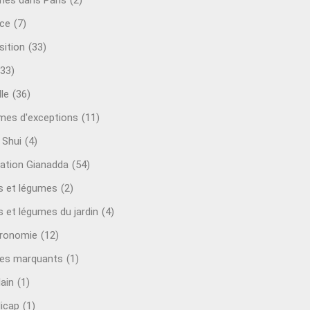
mes dans Paris
(2)
ce
(7)
sition
(33)
(33)
le
(36)
es d'exceptions
(11)
 Shui
(4)
ation Gianadda
(54)
ts et légumes
(2)
s et légumes du jardin
(4)
ronomie
(12)
es marquants
(1)
lain
(1)
icap
(1)