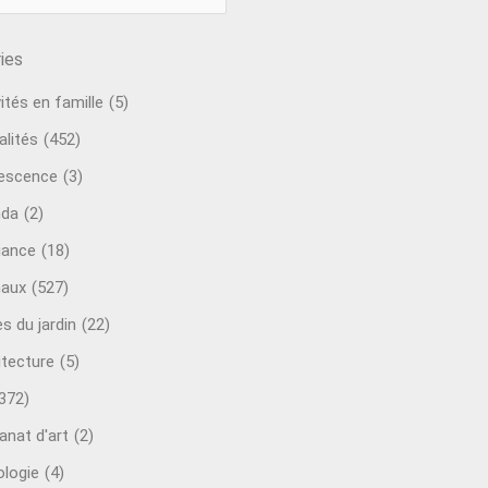
ies
ités en famille
(5)
alités
(452)
escence
(3)
nda
(2)
ance
(18)
aux
(527)
s du jardin
(22)
itecture
(5)
372)
anat d'art
(2)
ologie
(4)