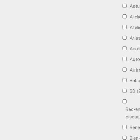
Astu
Ateli
Ateli
Atla
Auré
Aut
Autr
Bab
BD
(
Bec-en
oiseau
Béné
Bien