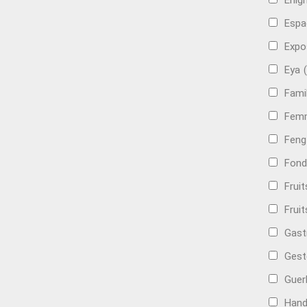
Énig
Espa
Expo
Eya
Famil
Femm
Feng
Fond
Frui
Fruit
Gast
Gest
Guer
Hand