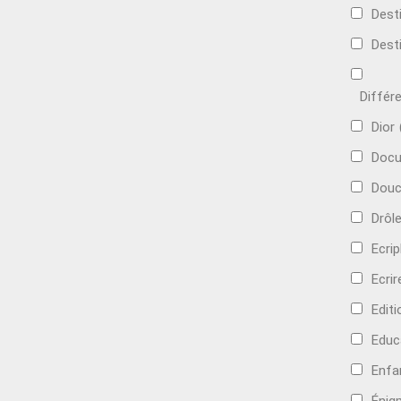
Dest
Dest
Différ
Dior
Docu
Douc
Drôl
Ecri
Ecrir
Edit
Educ
Enfa