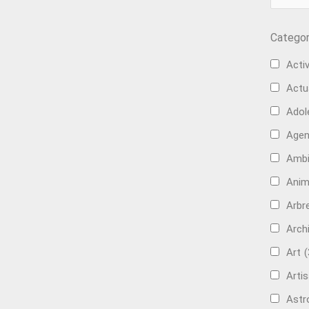
Categor
Activ
Actu
Adol
Age
Ambi
Anim
Arbre
Arch
Art
(
Artis
Astr