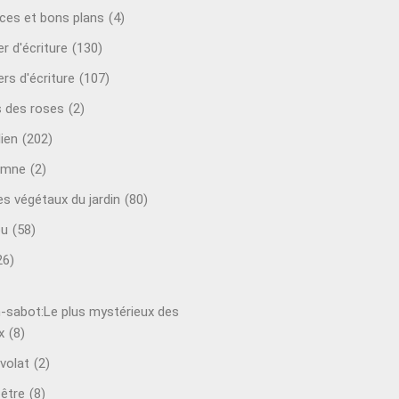
ces et bons plans
(4)
er d'écriture
(130)
ers d'écriture
(107)
s des roses
(2)
lien
(202)
omne
(2)
es végétaux du jardin
(80)
ou
(58)
26)
-sabot:Le plus mystérieux des
x
(8)
volat
(2)
-être
(8)