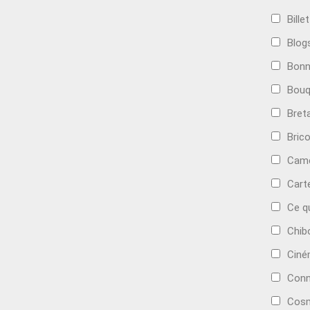
Bille
Blog
Bonn
Bouq
Bret
Bric
Camé
Cart
Ce q
Chib
Cin
Conn
Cosm