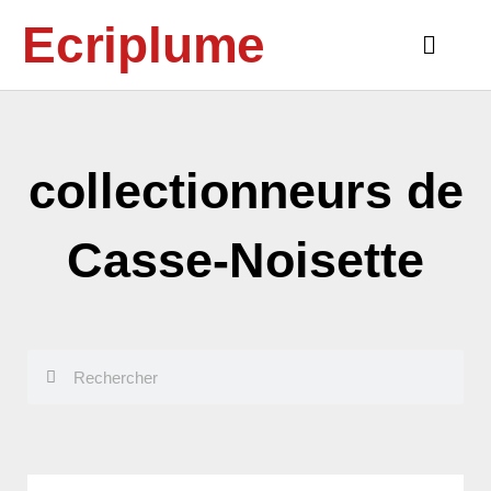
Aller
Ecriplume
au
Main
contenu
Menu
collectionneurs de
Casse-Noisette
Rechercher
Rechercher