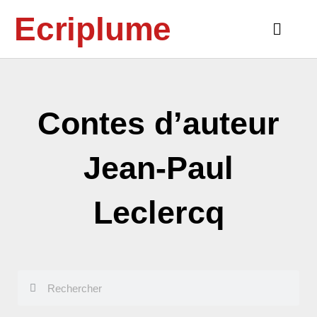
Aller
Ecriplume
au
Main
contenu
Menu
Contes d’auteur
Jean-Paul
Leclercq
Rechercher
Rechercher