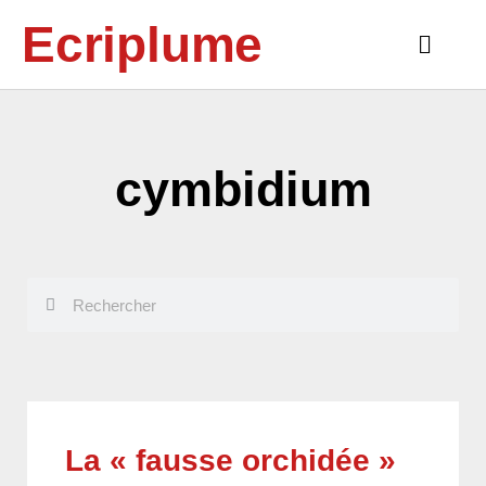
Aller
Ecriplume
au
Main
contenu
Menu
cymbidium
Rechercher
Rechercher
La « fausse orchidée »