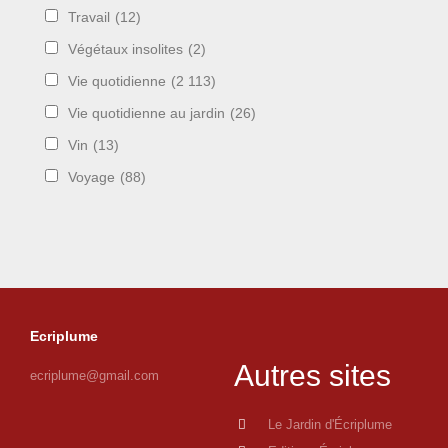
Travail
(12)
Végétaux insolites
(2)
Vie quotidienne
(2 113)
Vie quotidienne au jardin
(26)
Vin
(13)
Voyage
(88)
Ecriplume
Autres sites
ecriplume@gmail.com
Le Jardin d'Écriplume