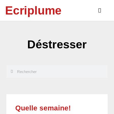
Aller
Ecriplume
au
Main
contenu
Menu
Déstresser
Rechercher
Rechercher
Quelle semaine!