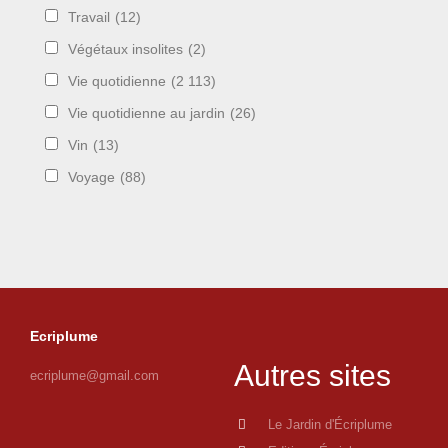
Travail
(12)
Végétaux insolites
(2)
Vie quotidienne
(2 113)
Vie quotidienne au jardin
(26)
Vin
(13)
Voyage
(88)
Ecriplume
Autres sites
ecriplume@gmail.com
Le Jardin d'Écriplume