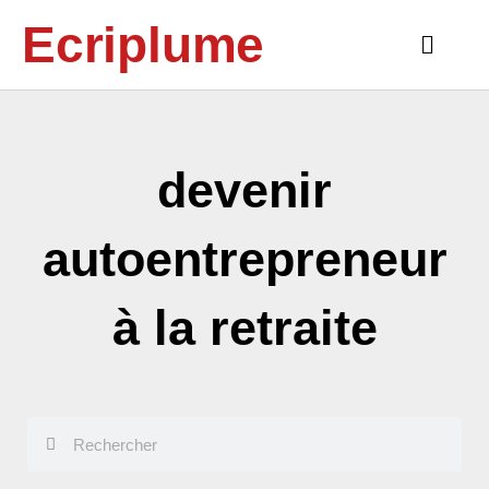
Aller
Ecriplume
au
Main
contenu
Menu
devenir
autoentrepreneur
à la retraite
Rechercher
Rechercher