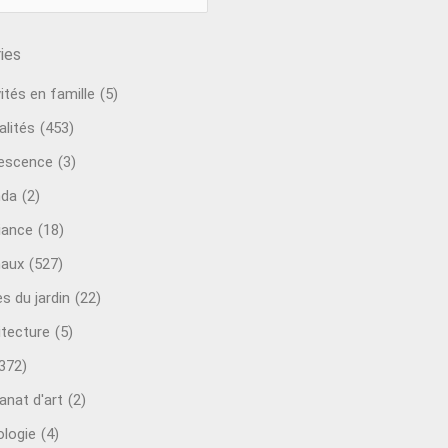
ies
ités en famille
(5)
alités
(453)
escence
(3)
nda
(2)
ance
(18)
aux
(527)
s du jardin
(22)
itecture
(5)
372)
anat d'art
(2)
ologie
(4)