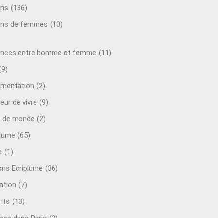
ins
(136)
ins de femmes
(10)
ences entre homme et femme
(11)
(9)
mentation
(2)
eur de vivre
(9)
e de monde
(2)
plume
(65)
e
(1)
ions Ecriplume
(36)
ation
(7)
nts
(13)