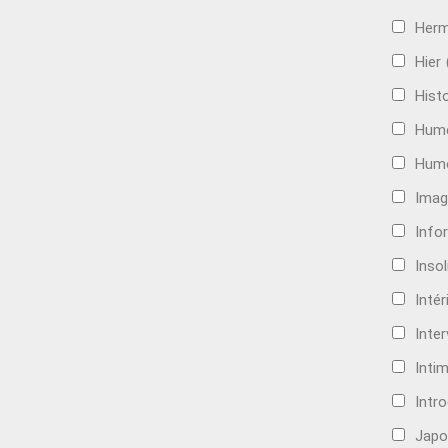
Her
Hier
Histo
Hum
Hum
Imag
Info
Insol
Intér
Inte
Intim
Intr
Japo