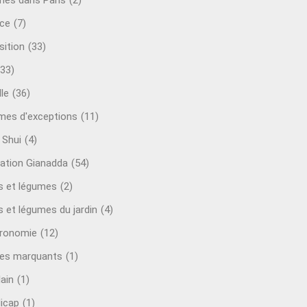
mes dans Paris
(2)
ce
(7)
sition
(33)
(33)
le
(36)
es d'exceptions
(11)
 Shui
(4)
ation Gianadda
(54)
ts et légumes
(2)
s et légumes du jardin
(4)
ronomie
(12)
es marquants
(1)
lain
(1)
icap
(1)