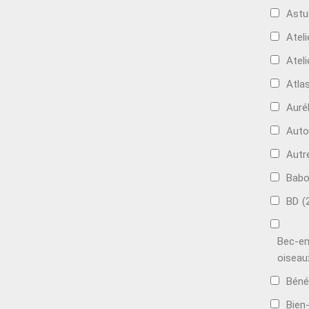
Astu
Ateli
Ateli
Atla
Auré
Aut
Autr
Bab
BD
(
Bec-en
oiseau
Béné
Bien