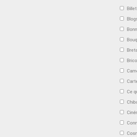
Bille
Blog
Bonn
Bouq
Bret
Bric
Camé
Cart
Ce q
Chib
Cin
Conn
Cosm