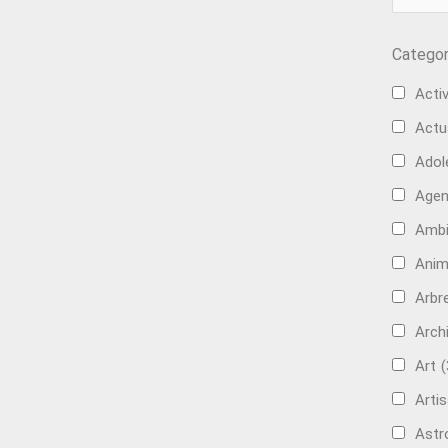
Categor
Activ
Actu
Adol
Age
Ambi
Anim
Arbre
Arch
Art
(
Artis
Astr