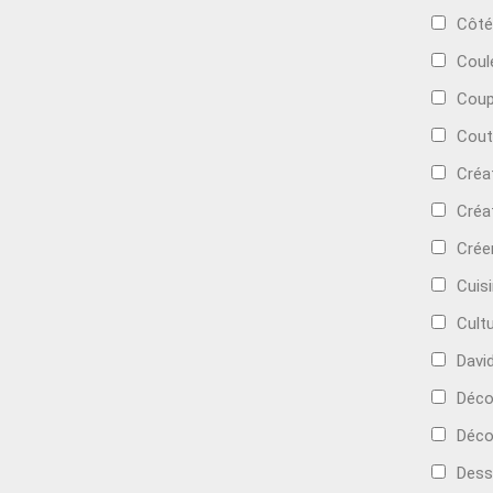
Côté
Coul
Coup
Cout
Créa
Créa
Crée
Cuis
Cult
Davi
Déc
Déco
Dess