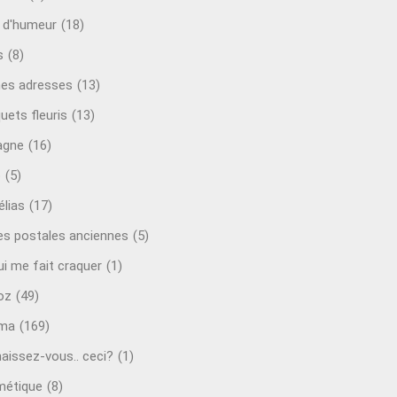
t d'humeur
(18)
s
(8)
es adresses
(13)
uets fleuris
(13)
agne
(16)
o
(5)
lias
(17)
es postales anciennes
(5)
ui me fait craquer
(1)
oz
(49)
éma
(169)
aissez-vous.. ceci?
(1)
étique
(8)