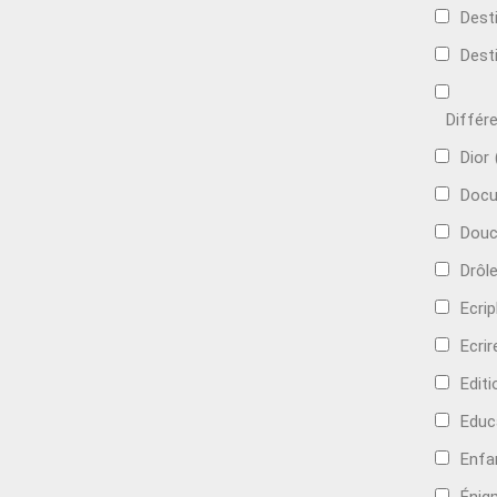
Dest
Dest
Différ
Dior
Docu
Douc
Drôl
Ecri
Ecrir
Edit
Educ
Enfa