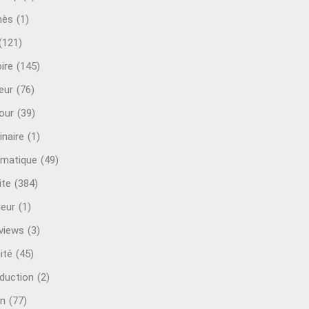
mès
(1)
(121)
ire
(145)
eur
(76)
our
(39)
inaire
(1)
rmatique
(49)
ite
(384)
ieur
(1)
rviews
(3)
ité
(45)
oduction
(2)
n
(77)