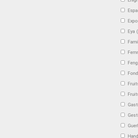
Énig
Espa
Expo
Eya
Famil
Femm
Feng
Fond
Frui
Fruit
Gast
Gest
Guer
Hand