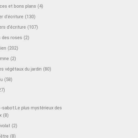
ces et bons plans
(4)
er d'écriture
(130)
ers d'écriture
(107)
s des roses
(2)
lien
(202)
omne
(2)
es végétaux du jardin
(80)
ou
(58)
27)
-sabot:Le plus mystérieux des
x
(8)
volat
(2)
-être
(8)