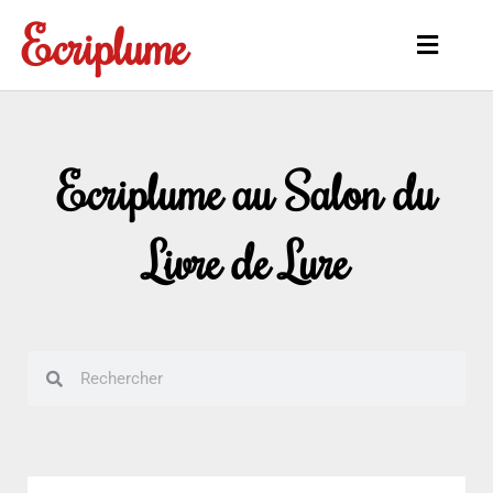
Aller
Ecriplume
au
Main
contenu
Menu
Ecriplume au Salon du
Livre de Lure
Rechercher
Rechercher