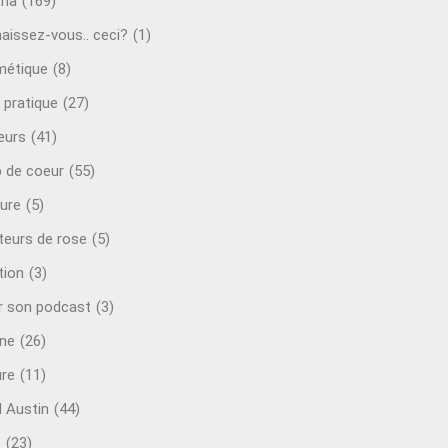
éma
(169)
aissez-vous.. ceci?
(1)
étique
(8)
 pratique
(27)
eurs
(41)
 de coeur
(55)
ure
(5)
teurs de rose
(5)
tion
(3)
r son podcast
(3)
ine
(26)
ure
(11)
d Austin
(44)
o
(23)