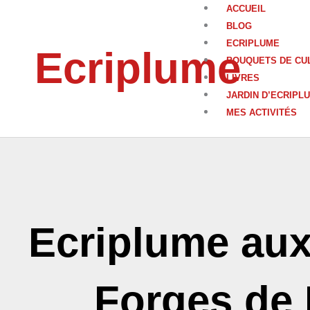
Aller
ACCUEIL
au
BLOG
contenu
ECRIPLUME
Ecriplume
BOUQUETS DE CU
LIVRES
JARDIN D’ECRIPL
MES ACTIVITÉS
Ecriplume au
Forges de