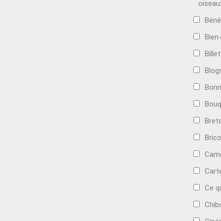
oiseau
Béné
Bien
Bille
Blog
Bonn
Bouq
Bret
Bric
Camé
Cart
Ce q
Chib