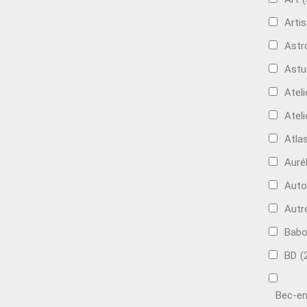
Artis
Astr
Astu
Ateli
Ateli
Atla
Auré
Aut
Autr
Bab
BD
(
Bec-en