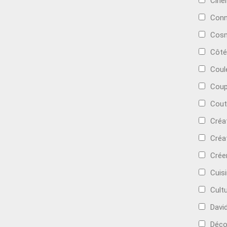
Cin
Conn
Cosm
Côté
Coul
Coup
Cout
Créa
Créa
Crée
Cuis
Cult
Davi
Déc