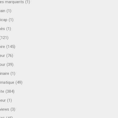
es marquants
(1)
lain
(1)
icap
(1)
mès
(1)
(121)
ire
(145)
eur
(76)
our
(39)
inaire
(1)
rmatique
(49)
ite
(384)
ieur
(1)
rviews
(3)