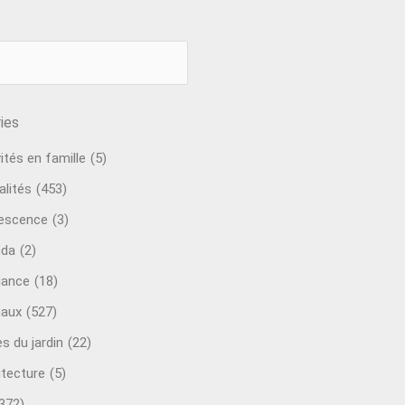
ies
ités en famille
(5)
alités
(453)
escence
(3)
nda
(2)
ance
(18)
aux
(527)
s du jardin
(22)
itecture
(5)
372)