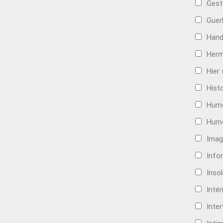
Gest
Guer
Hand
Her
Hier
Histo
Hum
Hum
Imag
Info
Insol
Intér
Inte