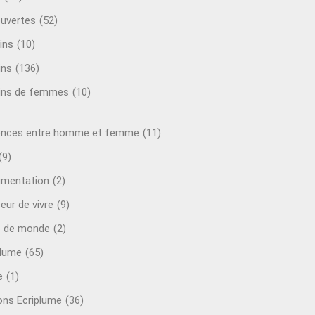
uvertes
(52)
ins
(10)
ins
(136)
ins de femmes
(10)
ences entre homme et femme
(11)
(9)
mentation
(2)
eur de vivre
(9)
e de monde
(2)
plume
(65)
e
(1)
ions Ecriplume
(36)