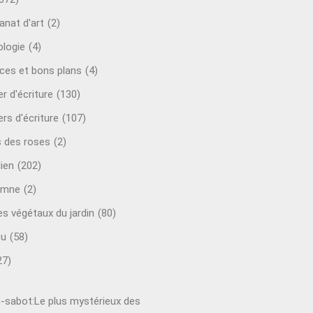
anat d'art
(2)
ologie
(4)
ces et bons plans
(4)
er d'écriture
(130)
ers d'écriture
(107)
s des roses
(2)
lien
(202)
omne
(2)
es végétaux du jardin
(80)
ou
(58)
27)
-sabot:Le plus mystérieux des