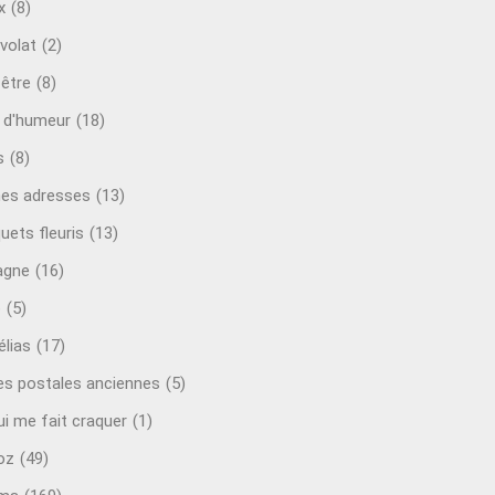
x
(8)
volat
(2)
-être
(8)
t d'humeur
(18)
s
(8)
es adresses
(13)
uets fleuris
(13)
agne
(16)
o
(5)
lias
(17)
es postales anciennes
(5)
ui me fait craquer
(1)
oz
(49)