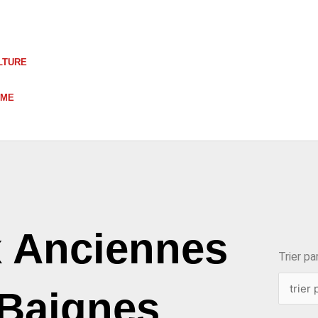
LTURE
UME
choix
x Anciennes
Trier par
 Baignes