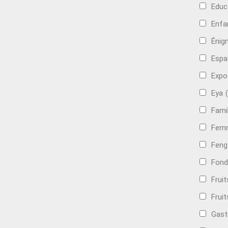
Educ
Enfa
Énig
Espa
Expo
Eya
Famil
Femm
Feng
Fond
Frui
Fruit
Gast