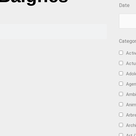
Date
Categor
Activ
Actu
Adol
Age
Ambi
Anim
Arbre
Arch
Art
(