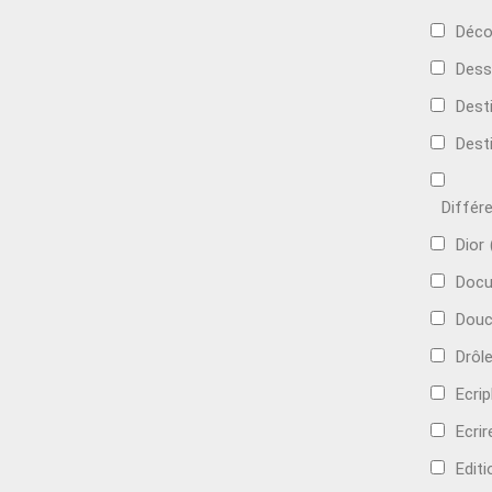
Déco
Dess
Dest
Dest
Différ
Dior
Docu
Douc
Drôl
Ecri
Ecrir
Edit