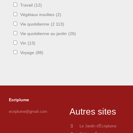
Travail
(12)
Végétaux insolites
(2)
Vie quotidienne
(2 113)
Vie quotidienne au jardin
(26)
Vin
(13)
Voyage
(88)
Ecriplume
Autres sites
ecriplume@gmail.com
Le Jardin d'Écriplume