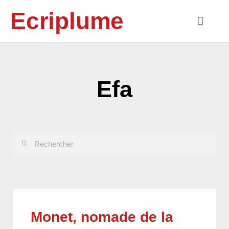
Aller
Ecriplume
au
Main
contenu
Menu
Efa
Rechercher
Rechercher
Monet, nomade de la