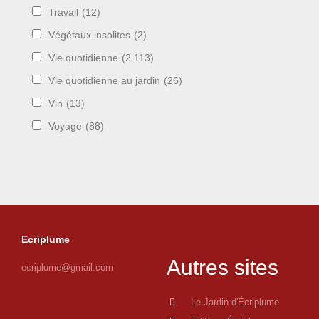
Travail
(12)
Végétaux insolites
(2)
Vie quotidienne
(2 113)
Vie quotidienne au jardin
(26)
Vin
(13)
Voyage
(88)
Ecriplume
Autres sites
ecriplume@gmail.com
Le Jardin d'Écriplume