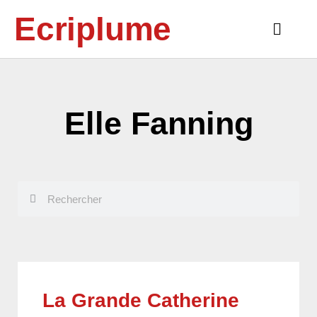
Aller
Ecriplume
au
Main
contenu
Menu
Elle Fanning
Rechercher
Rechercher
La Grande Catherine