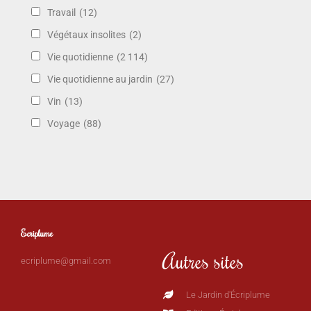
Travail
(12)
Végétaux insolites
(2)
Vie quotidienne
(2 114)
Vie quotidienne au jardin
(27)
Vin
(13)
Voyage
(88)
Ecriplume
Autres sites
ecriplume@gmail.com
Le Jardin d'Écriplume