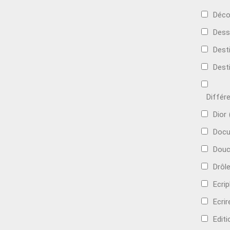
Déco
Dess
Dest
Dest
Différ
Dior
Docu
Douc
Drôl
Ecri
Ecrir
Edit