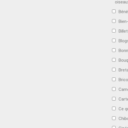
oiseau
Béné
Bien
Bille
Blog
Bonn
Bouq
Bret
Bric
Camé
Cart
Ce q
Chib