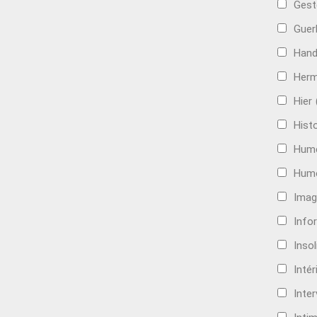
Gest
Guer
Hand
Her
Hier
Histo
Hum
Hum
Imag
Info
Insol
Intér
Inte