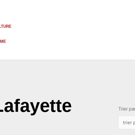
LTURE
UME
choix
Lafayette
Trier par