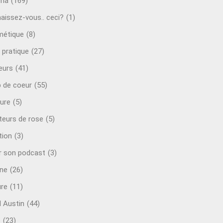
éma
(169)
aissez-vous.. ceci?
(1)
étique
(8)
 pratique
(27)
eurs
(41)
 de coeur
(55)
ure
(5)
teurs de rose
(5)
tion
(3)
r son podcast
(3)
ine
(26)
ure
(11)
d Austin
(44)
o
(23)