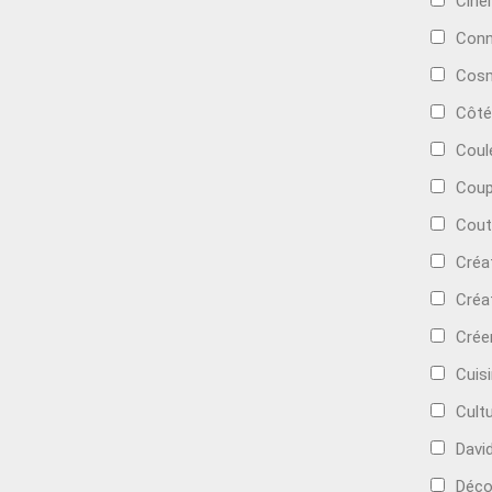
Cin
Conn
Cosm
Côté
Coul
Coup
Cout
Créa
Créa
Crée
Cuis
Cult
Davi
Déc