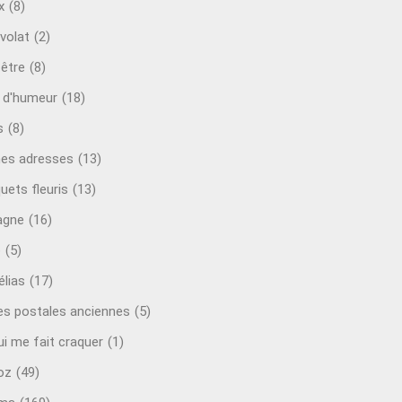
x
(8)
volat
(2)
-être
(8)
t d'humeur
(18)
s
(8)
es adresses
(13)
uets fleuris
(13)
agne
(16)
o
(5)
lias
(17)
es postales anciennes
(5)
ui me fait craquer
(1)
oz
(49)