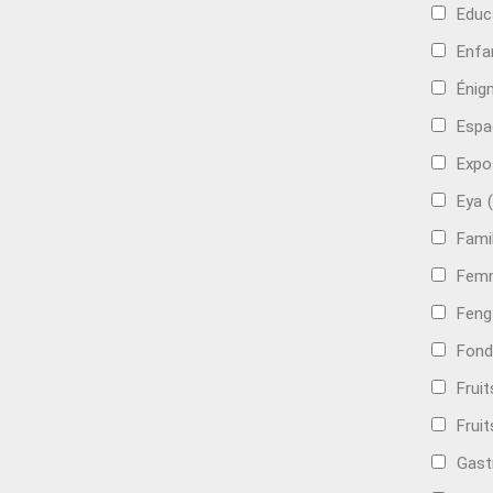
Educ
Enfa
Énig
Espa
Expo
Eya
Famil
Femm
Feng
Fond
Frui
Fruit
Gast