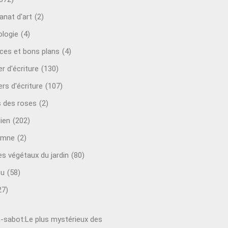
anat d'art
(2)
ologie
(4)
ces et bons plans
(4)
er d'écriture
(130)
ers d'écriture
(107)
s des roses
(2)
lien
(202)
omne
(2)
es végétaux du jardin
(80)
ou
(58)
27)
-sabot:Le plus mystérieux des