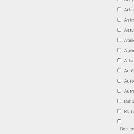
Artis
Astr
Astu
Ateli
Ateli
Atla
Auré
Aut
Autr
Bab
BD
(
Bec-en