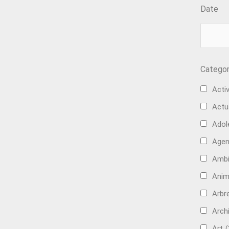
Date
Categor
Activ
Actu
Adol
Age
Ambi
Anim
Arbre
Arch
Art
(