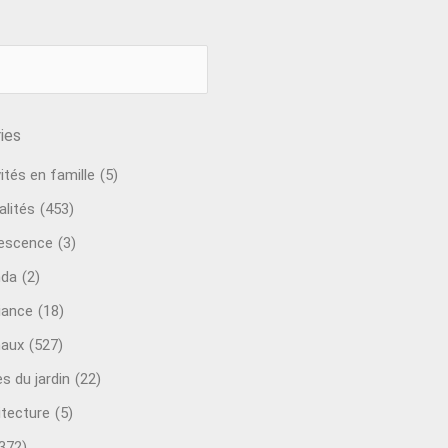
ies
ités en famille
(5)
alités
(453)
escence
(3)
nda
(2)
ance
(18)
aux
(527)
s du jardin
(22)
itecture
(5)
372)