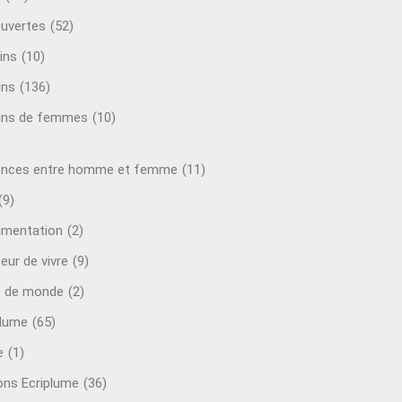
uvertes
(52)
ins
(10)
ins
(136)
ins de femmes
(10)
ences entre homme et femme
(11)
(9)
mentation
(2)
eur de vivre
(9)
e de monde
(2)
plume
(65)
e
(1)
ions Ecriplume
(36)