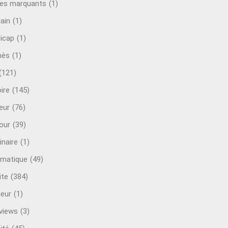
es marquants
(1)
lain
(1)
icap
(1)
mès
(1)
(121)
ire
(145)
eur
(76)
our
(39)
inaire
(1)
rmatique
(49)
ite
(384)
ieur
(1)
rviews
(3)