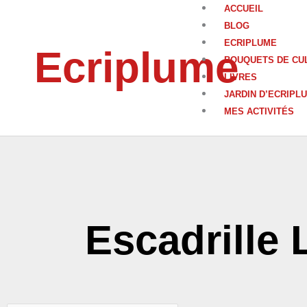
Aller
ACCUEIL
au
BLOG
contenu
ECRIPLUME
Ecriplume
BOUQUETS DE CU
LIVRES
JARDIN D’ECRIPL
MES ACTIVITÉS
Escadrille 