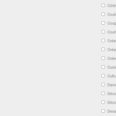
Côté
Coul
Coup
Cout
Créa
Créa
Crée
Cuis
Cult
Davi
Déc
Déco
Dess