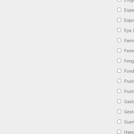
Énig
Espa
Expo
Eya
Fami
Femm
Feng
Fond
Frui
Fruit
Gast
Gest
Guer
Hand