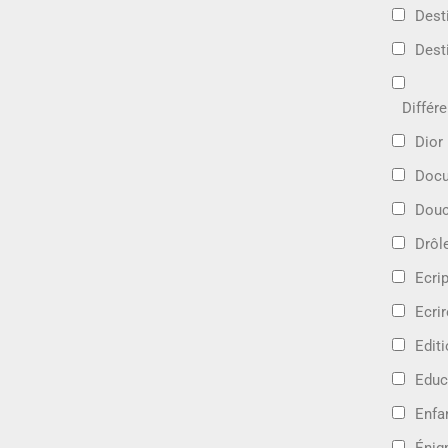
Dest
Dest
Différ
Dior
Docu
Douc
Drôl
Ecri
Ecrir
Edit
Educ
Enfa