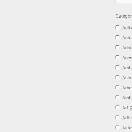
Categor
Activ
Actu
Adol
Age
Amb
Ani
Arbre
Arch
Art
(
Artis
Astr