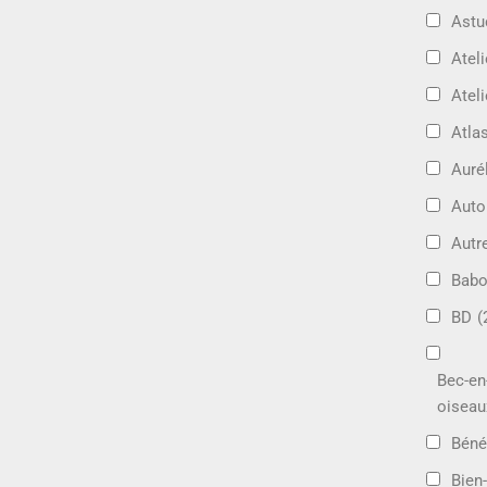
Astu
Ateli
Ateli
Atla
Auré
Aut
Autr
Bab
BD
(
Bec-en
oiseau
Béné
Bien-