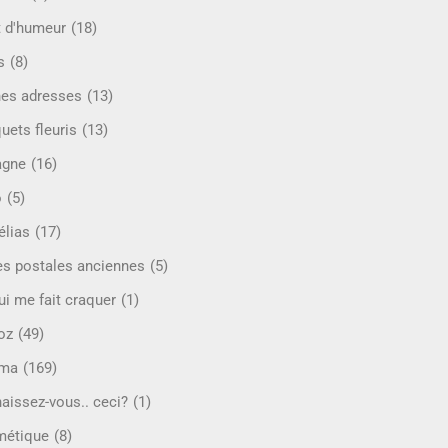
t d'humeur
(18)
s
(8)
es adresses
(13)
uets fleuris
(13)
agne
(16)
o
(5)
lias
(17)
es postales anciennes
(5)
ui me fait craquer
(1)
oz
(49)
éma
(169)
aissez-vous.. ceci?
(1)
étique
(8)