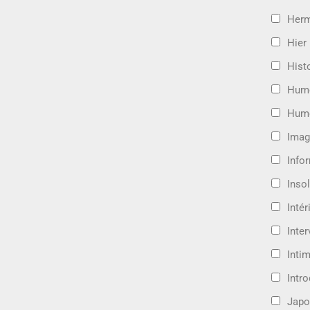
Her
Hier
Hist
Hum
Hum
Imag
Info
Insol
Intér
Inte
Intim
Intr
Japo