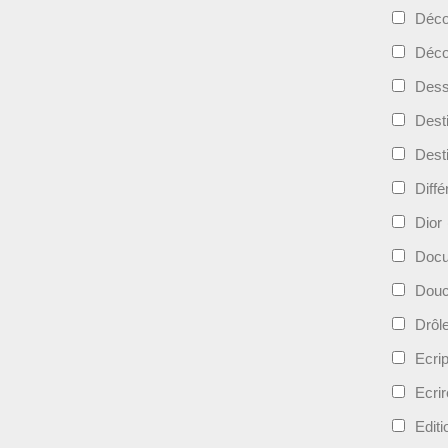
Déc
Déco
Dess
Dest
Dest
Diff
Dior
Docu
Douc
Drôl
Ecri
Ecrir
Edit