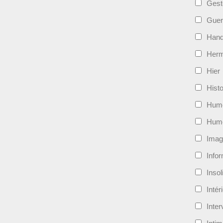
Gest
Guer
Hand
Her
Hier
Histo
Hum
Hum
Imag
Info
Insol
Intér
Inte