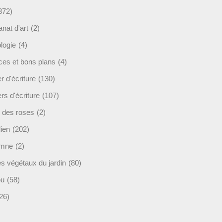
372)
anat d'art
(2)
logie
(4)
ces et bons plans
(4)
er d'écriture
(130)
ers d'écriture
(107)
s des roses
(2)
lien
(202)
omne
(2)
es végétaux du jardin
(80)
ou
(58)
26)