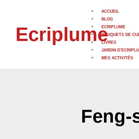
Aller
au
ACCUEIL
contenu
BLOG
Ecriplume
ECRIPLUME
BOUQUETS DE CU
LIVRES
JARDIN D’ECRIPL
MES ACTIVITÉS
Feng-