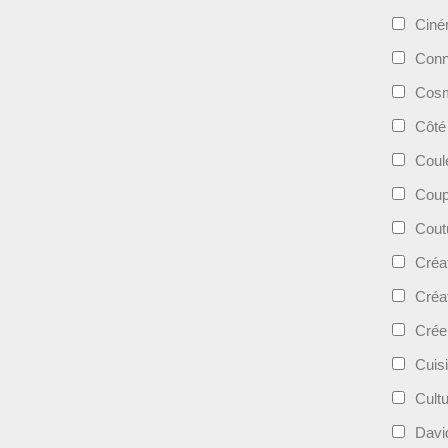
Cin
Conn
Cosm
Côté
Coul
Coup
Cout
Créa
Créa
Crée
Cuis
Cult
Davi