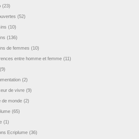
o
(23)
uvertes
(52)
ins
(10)
ins
(136)
ins de femmes
(10)
érences entre homme et femme
(11)
(9)
mentation
(2)
eur de vivre
(9)
e de monde
(2)
plume
(65)
e
(1)
ions Ecriplume
(36)