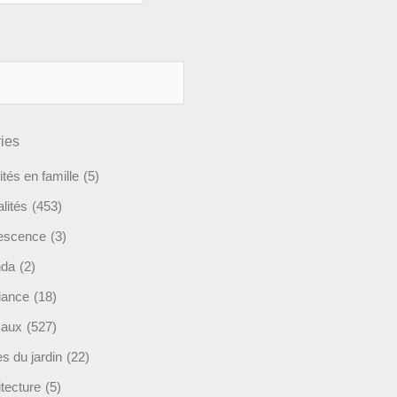
ies
ités en famille
(5)
lités
(453)
escence
(3)
nda
(2)
ance
(18)
maux
(527)
s du jardin
(22)
tecture
(5)