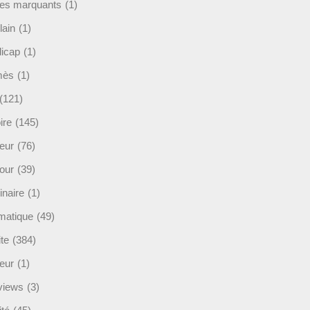
es marquants
(1)
lain
(1)
icap
(1)
mès
(1)
(121)
ire
(145)
eur
(76)
our
(39)
inaire
(1)
rmatique
(49)
ite
(384)
ieur
(1)
rviews
(3)