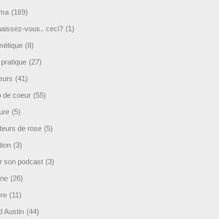
éma
(169)
aissez-vous.. ceci?
(1)
étique
(8)
 pratique
(27)
eurs
(41)
 de coeur
(55)
ure
(5)
teurs de rose
(5)
tion
(3)
r son podcast
(3)
ine
(26)
ure
(11)
d Austin
(44)