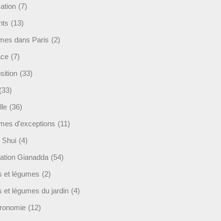
ation
(7)
nts
(13)
mes dans Paris
(2)
ace
(7)
sition
(33)
(33)
lle
(36)
es d'exceptions
(11)
 Shui
(4)
ation Gianadda
(54)
ts et légumes
(2)
s et légumes du jardin
(4)
ronomie
(12)