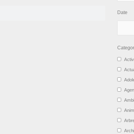
Date
Categor
Activ
Actua
Adol
Age
Ambi
Ani
Arbre
Archi