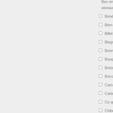
Bec-en
oiseau
Béné
Bien-
Bille
Blog
Bonn
Bouqu
Bret
Bric
Camé
Cart
Ce qu
Chib