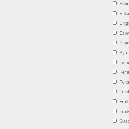
Educ
Enfa
Énig
Esp
Expo
Eya
Fami
Femm
Feng
Fond
Frui
Fruit
Gast