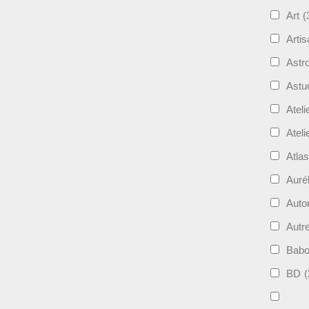
Art
(
Artis
Astro
Astu
Ateli
Ateli
Atla
Auré
Aut
Autr
Bab
BD
(