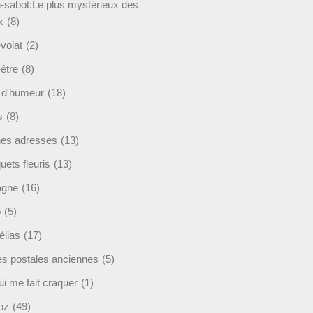
-sabot:Le plus mystérieux des
x
(8)
volat
(2)
être
(8)
t d'humeur
(18)
s
(8)
es adresses
(13)
ets fleuris
(13)
agne
(16)
o
(5)
lias
(17)
es postales anciennes
(5)
i me fait craquer
(1)
oz
(49)