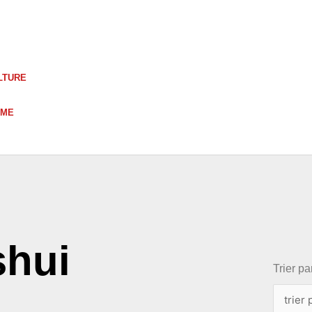
LTURE
UME
choix
shui
Trier par