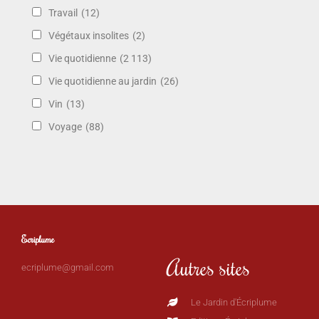
Travail
(12)
Végétaux insolites
(2)
Vie quotidienne
(2 113)
Vie quotidienne au jardin
(26)
Vin
(13)
Voyage
(88)
Ecriplume
Autres sites
ecriplume@gmail.com
Le Jardin d'Écriplume