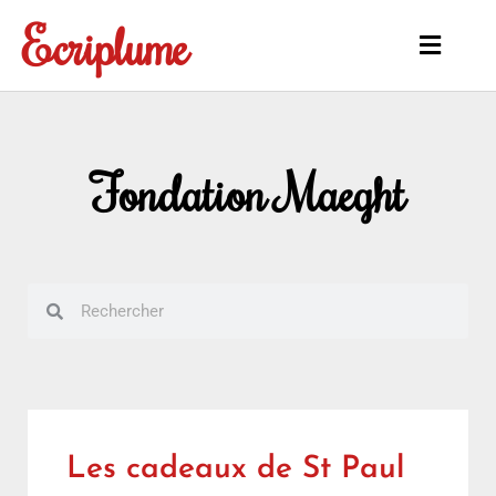
Aller
Ecriplume
au
Main
contenu
Menu
Fondation Maeght
Rechercher
Rechercher
Les cadeaux de St Paul