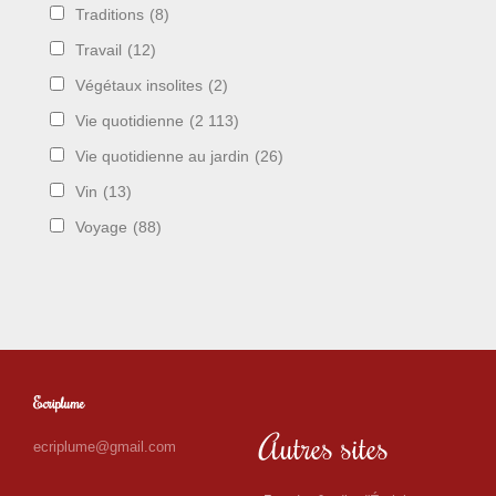
Traditions
(8)
Travail
(12)
Végétaux insolites
(2)
Vie quotidienne
(2 113)
Vie quotidienne au jardin
(26)
Vin
(13)
Voyage
(88)
Ecriplume
Autres sites
ecriplume@gmail.com