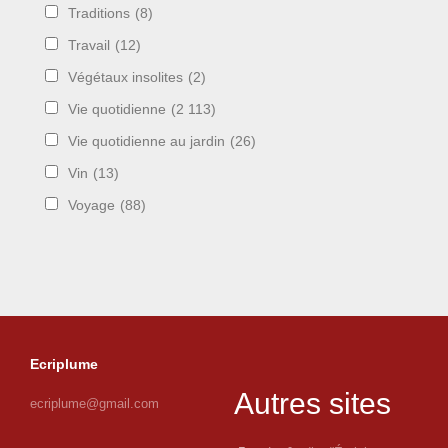
Traditions
(8)
Travail
(12)
Végétaux insolites
(2)
Vie quotidienne
(2 113)
Vie quotidienne au jardin
(26)
Vin
(13)
Voyage
(88)
Ecriplume
Autres sites
ecriplume@gmail.com