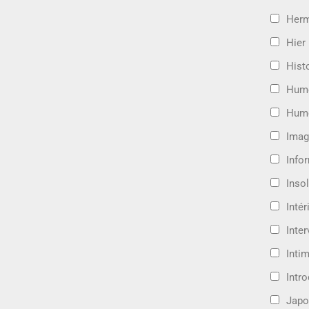
Her
Hier
Hist
Hum
Hum
Imag
Info
Insol
Intér
Inte
Intim
Intr
Japo