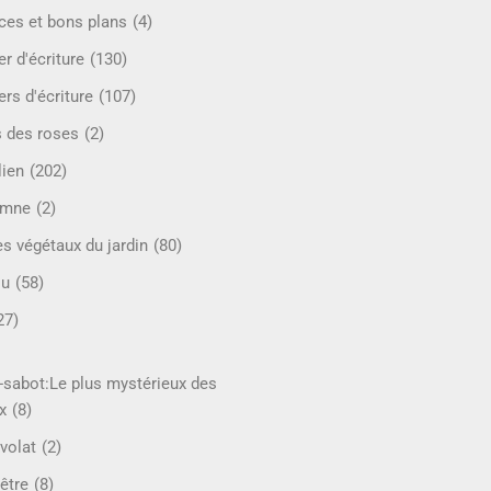
ces et bons plans
(4)
er d'écriture
(130)
ers d'écriture
(107)
s des roses
(2)
lien
(202)
omne
(2)
es végétaux du jardin
(80)
ou
(58)
27)
-sabot:Le plus mystérieux des
x
(8)
volat
(2)
être
(8)