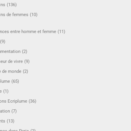
ins
(136)
ins de femmes
(10)
ences entre homme et femme
(11)
(9)
mentation
(2)
eur de vivre
(9)
e de monde
(2)
plume
(65)
e
(1)
ions Ecriplume
(36)
ation
(7)
nts
(13)