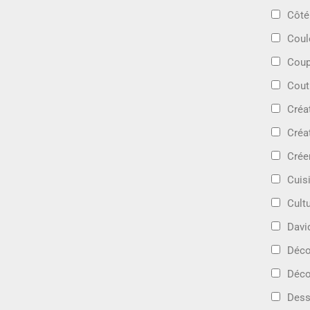
Côté
Coul
Coup
Cout
Créa
Créa
Crée
Cuis
Cult
Davi
Déc
Déco
Dess