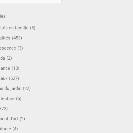
ies
ités en famille
(5)
alités
(453)
escence
(3)
nda
(2)
iance
(18)
maux
(527)
s du jardin
(22)
itecture
(5)
372)
anat d'art
(2)
ologie
(4)