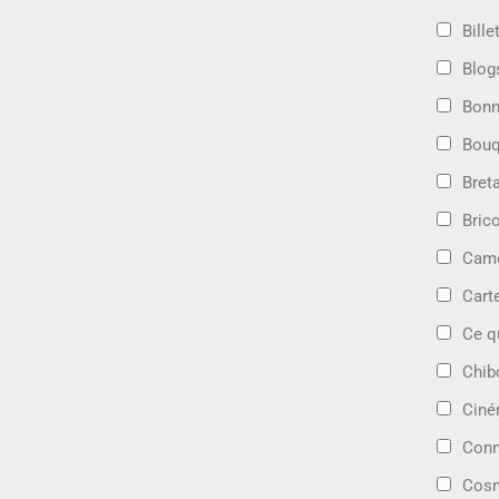
Bille
Blog
Bonn
Bouq
Bret
Bric
Camé
Cart
Ce q
Chib
Cin
Conn
Cosm