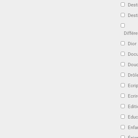
Dest
Dest
Différ
Dior
Docu
Douc
Drôl
Ecri
Ecrir
Edit
Educ
Enfa