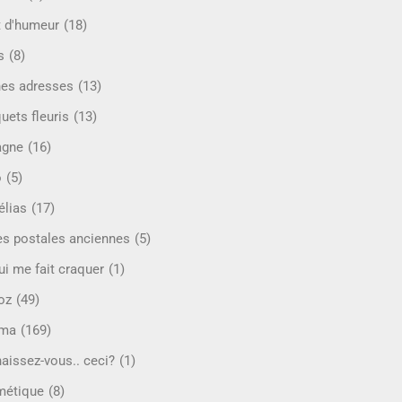
t d'humeur
(18)
s
(8)
es adresses
(13)
uets fleuris
(13)
agne
(16)
o
(5)
lias
(17)
es postales anciennes
(5)
ui me fait craquer
(1)
oz
(49)
éma
(169)
aissez-vous.. ceci?
(1)
étique
(8)