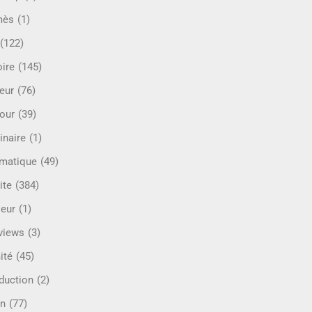
mès
(1)
(122)
oire
(145)
eur
(76)
our
(39)
inaire
(1)
rmatique
(49)
ite
(384)
ieur
(1)
rviews
(3)
ité
(45)
oduction
(2)
n
(77)