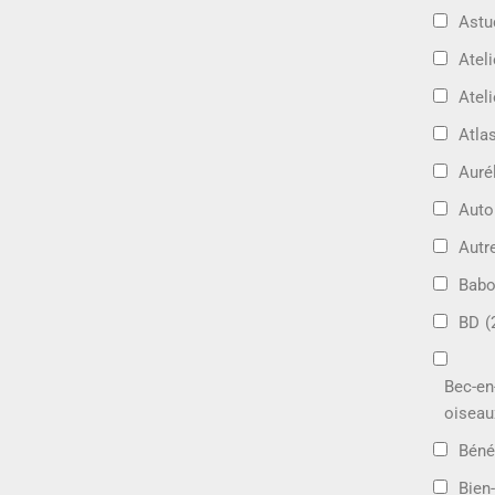
Astu
Ateli
Ateli
Atla
Auré
Aut
Autr
Bab
BD
(
Bec-en
oiseau
Béné
Bien-