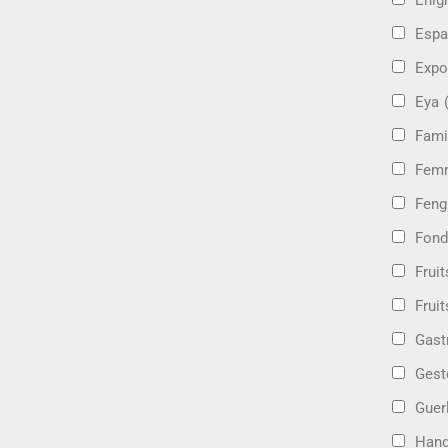
Énig
Espa
Expo
Eya
Fami
Femm
Feng
Fond
Frui
Fruit
Gast
Gest
Guer
Hand