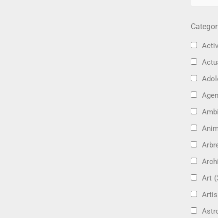
Categor
Activ
Actu
Adol
Age
Amb
Ani
Arbre
Arch
Art
(
Artis
Astr