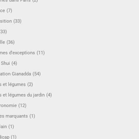
mes dans Paris
(2)
ce
(7)
sition
(33)
(33)
lle
(36)
es d'exceptions
(11)
 Shui
(4)
ation Gianadda
(54)
ts et légumes
(2)
s et légumes du jardin
(4)
ronomie
(12)
es marquants
(1)
lain
(1)
icap
(1)