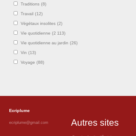
Traditions
(8)
Travail
(12)
Végétaux insolites
(2)
Vie quotidienne
(2 113)
Vie quotidienne au jardin
(26)
Vin
(13)
Voyage
(88)
Ecriplume
Autres sites
ecriplume@gmail.com