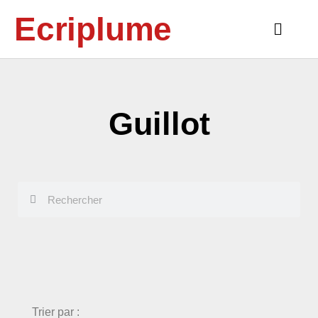
Aller
Ecriplume
au
Main
contenu
Menu
Guillot
Rechercher
Rechercher
choix
Trier par :