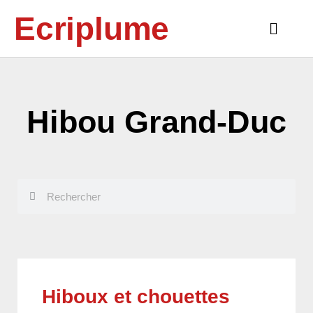
Aller
Ecriplume
au
Main
contenu
Menu
Hibou Grand-Duc
Rechercher
Rechercher
Hiboux et chouettes