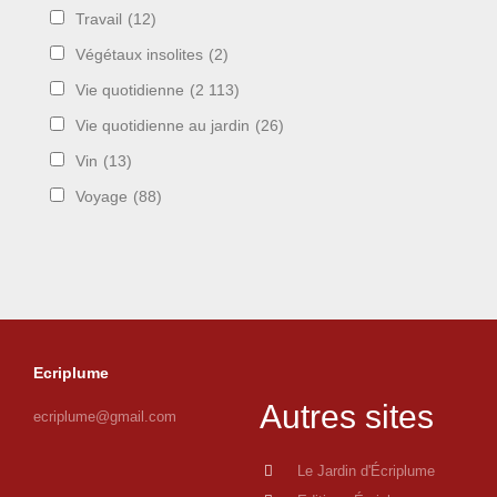
Travail
(12)
Végétaux insolites
(2)
Vie quotidienne
(2 113)
Vie quotidienne au jardin
(26)
Vin
(13)
Voyage
(88)
Ecriplume
Autres sites
ecriplume@gmail.com
Le Jardin d'Écriplume