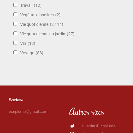
Travail
(12)
Végétaux insolites
(2)
Vie quotidienne
(2 114)
Vie quotidienne au jardin
(27)
Vin
(13)
Voyage
(88)
Ecriplume
Autres sites
ecriplume@gmail.com
Le Jardin d'Écriplume