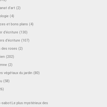
anat d'art
(2)
ologie
(4)
ces et bons plans
(4)
er d'écriture
(130)
ers d'écriture
(107)
s des roses
(2)
lien
(202)
omne
(2)
es végétaux du jardin
(80)
ou
(58)
26)
-sabot:Le plus mystérieux des