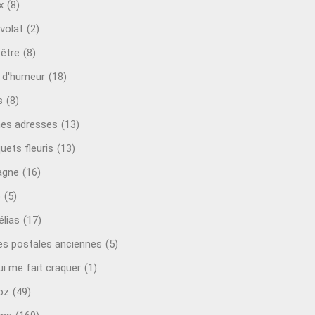
x
(8)
volat
(2)
-être
(8)
t d'humeur
(18)
s
(8)
es adresses
(13)
uets fleuris
(13)
agne
(16)
o
(5)
lias
(17)
es postales anciennes
(5)
ui me fait craquer
(1)
oz
(49)