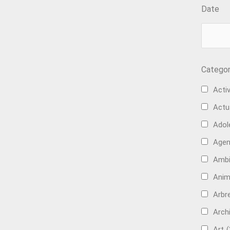
Date
Categor
Activ
Actu
Adol
Age
Ambi
Anim
Arbre
Arch
Art
(