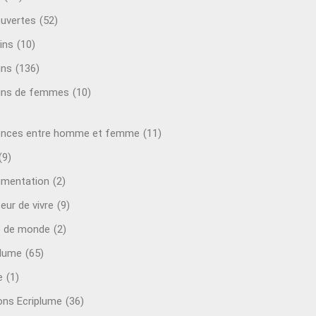
uvertes
(52)
ins
(10)
ins
(136)
ins de femmes
(10)
ences entre homme et femme
(11)
(9)
mentation
(2)
eur de vivre
(9)
e de monde
(2)
plume
(65)
e
(1)
ions Ecriplume
(36)