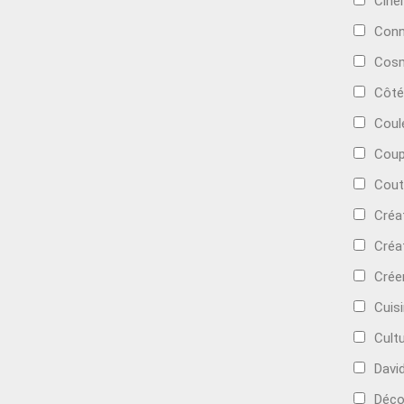
Cin
Conn
Cosm
Côté
Coul
Coup
Cout
Créa
Créa
Crée
Cuis
Cult
Davi
Déc