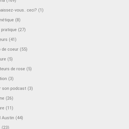
éma
(169)
aissez-vous.. ceci?
(1)
étique
(8)
 pratique
(27)
eurs
(41)
 de coeur
(55)
ure
(5)
teurs de rose
(5)
tion
(3)
r son podcast
(3)
ine
(26)
ure
(11)
d Austin
(44)
o
(23)