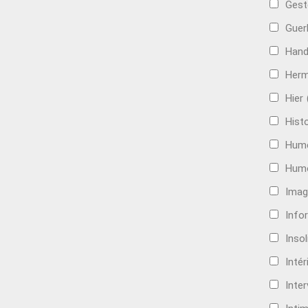
Gest
Guer
Hand
Her
Hier
Histo
Hum
Hum
Imag
Info
Insol
Intér
Inte