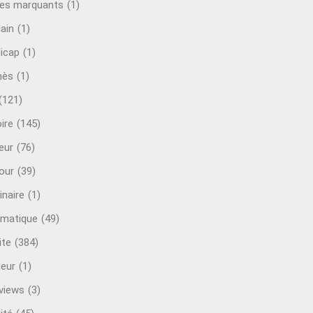
es marquants
(1)
lain
(1)
icap
(1)
mès
(1)
(121)
ire
(145)
eur
(76)
our
(39)
inaire
(1)
rmatique
(49)
ite
(384)
ieur
(1)
rviews
(3)