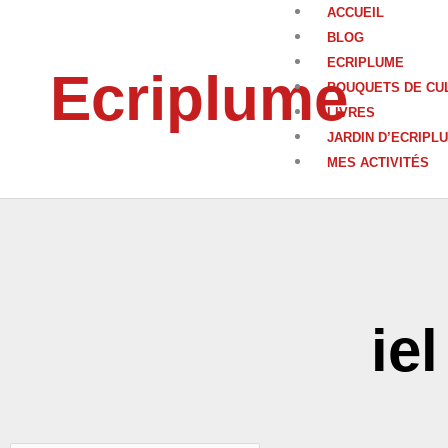
Aller
ACCUEIL
au
BLOG
contenu
ECRIPLUME
Ecriplume
BOUQUETS DE CU
LIVRES
JARDIN D’ECRIPL
MES ACTIVITÉS
iel