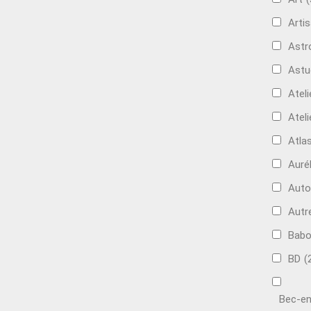
Artis
Astr
Astu
Ateli
Ateli
Atla
Auré
Aut
Autr
Bab
BD
(
Bec-en