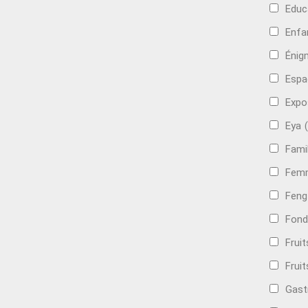
Educ
Enfa
Énig
Espa
Expo
Eya
Famil
Femm
Feng
Fond
Frui
Fruit
Gast