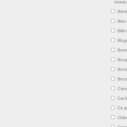
oiseau
Béné
Bien
Bille
Blog
Bonn
Bouq
Bret
Bric
Camé
Cart
Ce q
Chib