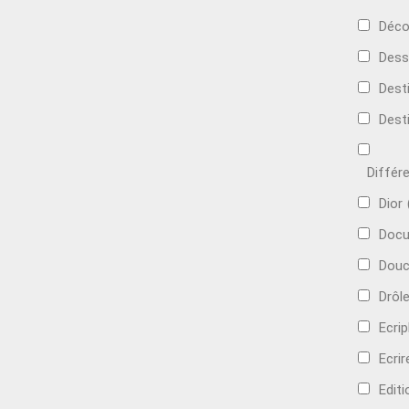
Déco
Dess
Dest
Dest
Différ
Dior
Docu
Douc
Drôl
Ecri
Ecrir
Edit