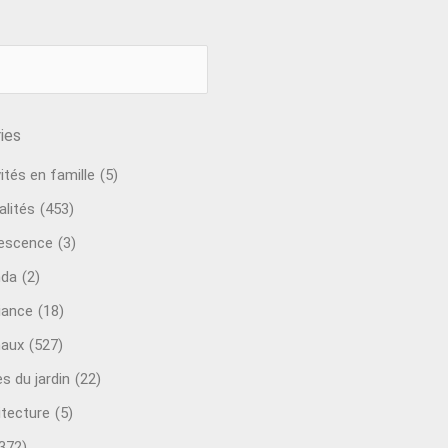
ies
ités en famille
(5)
alités
(453)
escence
(3)
nda
(2)
ance
(18)
aux
(527)
s du jardin
(22)
itecture
(5)
372)