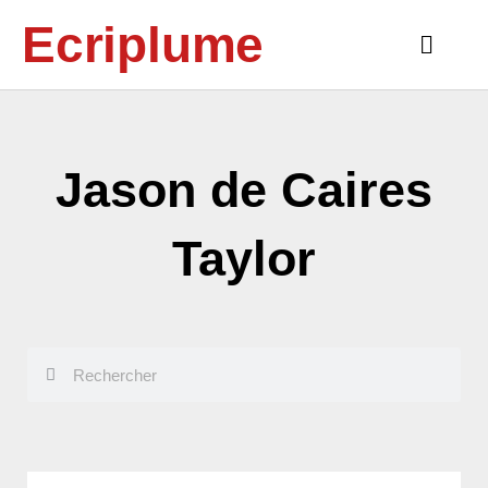
Aller
Ecriplume
au
Main
contenu
Menu
Jason de Caires
Taylor
Rechercher
Rechercher