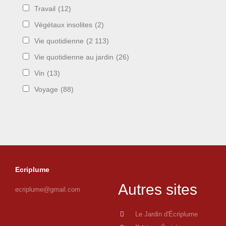
Travail
(12)
Végétaux insolites
(2)
Vie quotidienne
(2 113)
Vie quotidienne au jardin
(26)
Vin
(13)
Voyage
(88)
Ecriplume
Autres sites
ecriplume@gmail.com
Le Jardin d'Écriplume