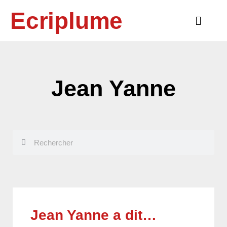
Aller
Ecriplume
au
Main
contenu
Menu
Jean Yanne
Rechercher
Rechercher
Jean Yanne a dit…