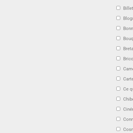
Bille
Blog
Bonn
Bouq
Bret
Bric
Camé
Cart
Ce q
Chib
Cin
Conn
Cosm