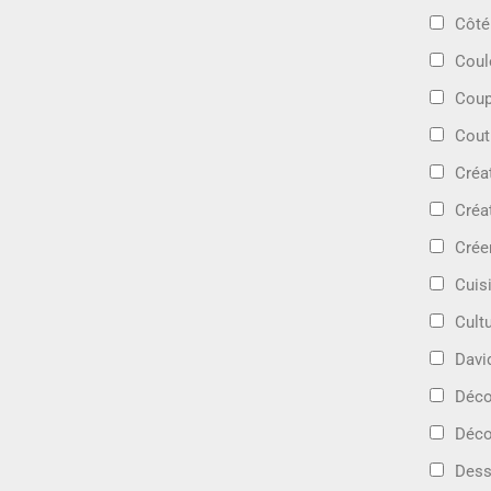
Côté
Coul
Coup
Cout
Créa
Créa
Crée
Cuis
Cult
Davi
Déc
Déco
Dess