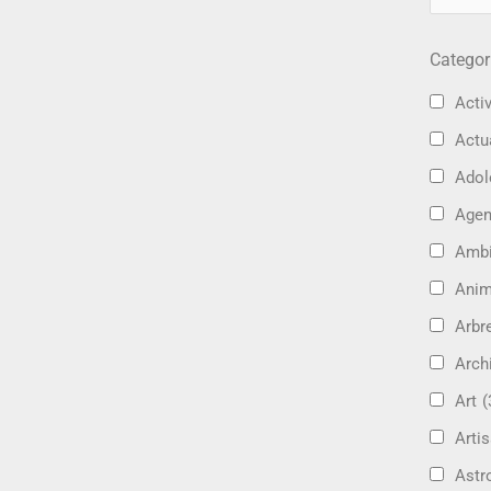
Categor
Activ
Actu
Adol
Age
Amb
Ani
Arbre
Arch
Art
(
Artis
Astr