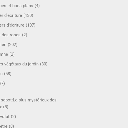
ces et bons plans
(4)
er d'écriture
(130)
ers d'écriture
(107)
s des roses
(2)
lien
(202)
omne
(2)
es végétaux du jardin
(80)
ou
(58)
27)
-sabot:Le plus mystérieux des
x
(8)
volat
(2)
être
(8)