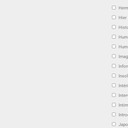
Her
Hier
Hist
Hum
Hum
Imag
Info
Insol
Intér
Inte
Intim
Intr
Japo