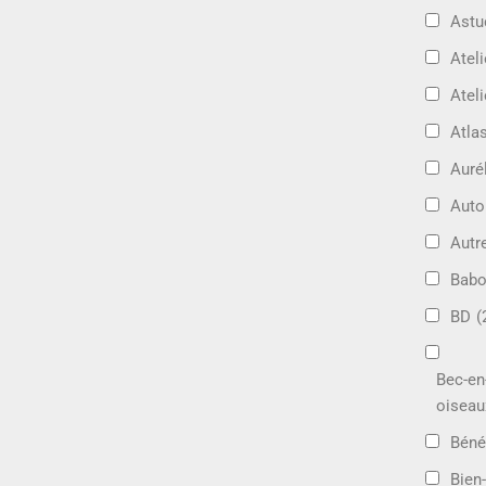
Astu
Ateli
Ateli
Atla
Auré
Aut
Autr
Bab
BD
(
Bec-en
oiseau
Béné
Bien-