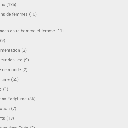
ins
(136)
ins de femmes
(10)
ences entre homme et femme
(11)
(9)
mentation
(2)
eur de vivre
(9)
e de monde
(2)
plume
(65)
e
(1)
ions Ecriplume
(36)
ation
(7)
nts
(13)