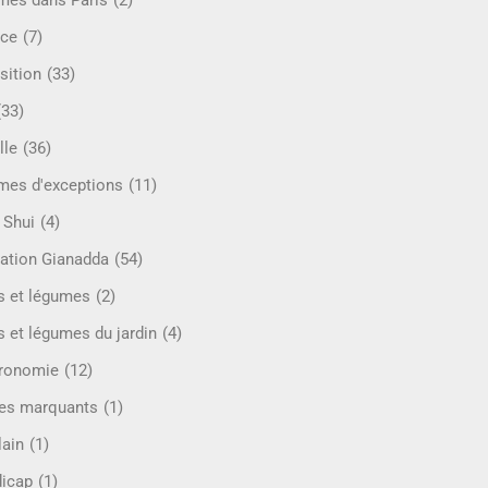
mes dans Paris
(2)
ce
(7)
sition
(33)
(33)
lle
(36)
es d'exceptions
(11)
 Shui
(4)
ation Gianadda
(54)
ts et légumes
(2)
s et légumes du jardin
(4)
ronomie
(12)
es marquants
(1)
lain
(1)
icap
(1)