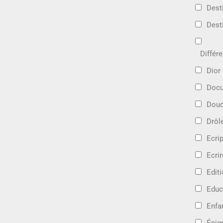
Dest
Dest
Différ
Dior
Docu
Douc
Drôl
Ecri
Ecrir
Edit
Educ
Enfa