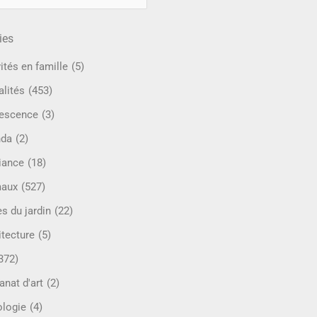
ies
ités en famille
(5)
alités
(453)
escence
(3)
nda
(2)
iance
(18)
maux
(527)
s du jardin
(22)
itecture
(5)
372)
anat d'art
(2)
ologie
(4)