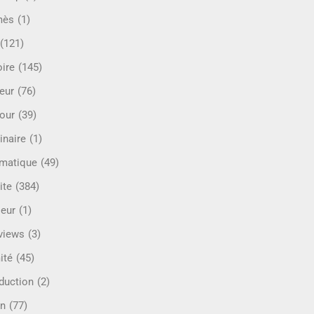
mès
(1)
(121)
oire
(145)
eur
(76)
our
(39)
inaire
(1)
rmatique
(49)
ite
(384)
ieur
(1)
rviews
(3)
ité
(45)
oduction
(2)
n
(77)