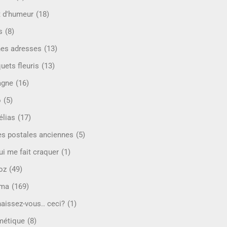
t d'humeur
(18)
s
(8)
es adresses
(13)
uets fleuris
(13)
agne
(16)
o
(5)
lias
(17)
es postales anciennes
(5)
ui me fait craquer
(1)
oz
(49)
éma
(169)
aissez-vous.. ceci?
(1)
étique
(8)