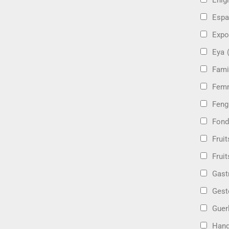
Énig
Espa
Expo
Eya
Fami
Femm
Feng
Fond
Frui
Fruit
Gast
Gest
Guer
Hand