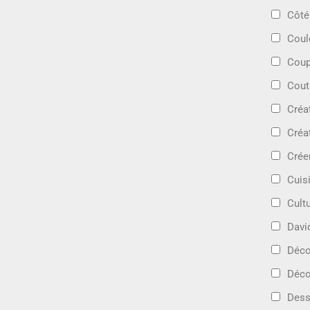
Côté
Coul
Coup
Cout
Créa
Créa
Crée
Cuis
Cult
Davi
Déc
Déco
Dess