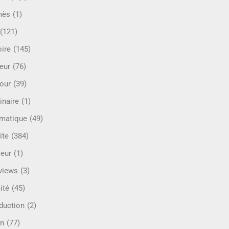
mès
(1)
(121)
oire
(145)
eur
(76)
our
(39)
inaire
(1)
rmatique
(49)
ite
(384)
ieur
(1)
rviews
(3)
ité
(45)
oduction
(2)
n
(77)