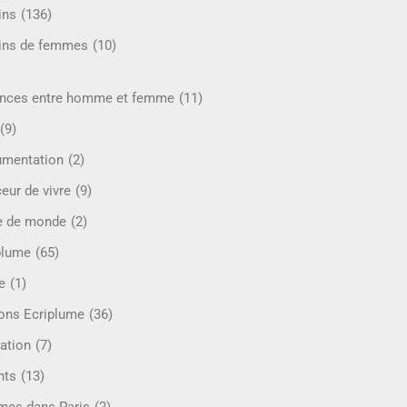
ins
(136)
ins de femmes
(10)
ences entre homme et femme
(11)
(9)
mentation
(2)
eur de vivre
(9)
e de monde
(2)
plume
(65)
e
(1)
ions Ecriplume
(36)
ation
(7)
nts
(13)