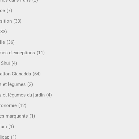
mes dans Paris
(2)
ce
(7)
sition
(33)
(33)
lle
(36)
es d'exceptions
(11)
 Shui
(4)
ation Gianadda
(54)
ts et légumes
(2)
s et légumes du jardin
(4)
ronomie
(12)
es marquants
(1)
lain
(1)
icap
(1)