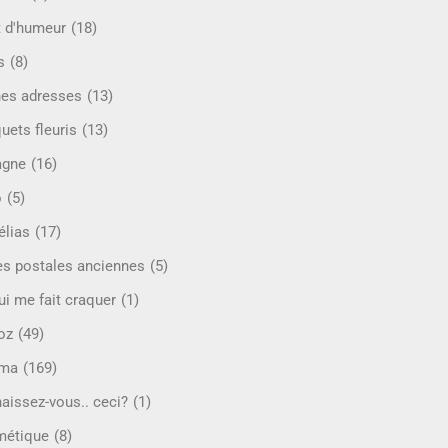
t d'humeur
(18)
s
(8)
es adresses
(13)
uets fleuris
(13)
agne
(16)
o
(5)
lias
(17)
es postales anciennes
(5)
ui me fait craquer
(1)
oz
(49)
éma
(169)
aissez-vous.. ceci?
(1)
étique
(8)