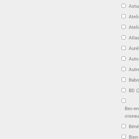
Astu
Ateli
Ateli
Atla
Auré
Aut
Autr
Bab
BD
(
Bec-en
oiseau
Béné
Bien-