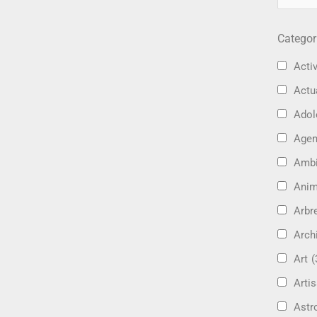
Categor
Activ
Actu
Adol
Age
Amb
Ani
Arbre
Arch
Art
(
Artis
Astr