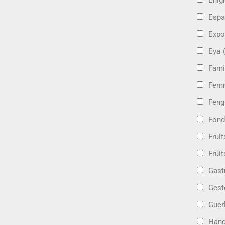
Énig
Espa
Expo
Eya
Fami
Femm
Feng
Fond
Frui
Fruit
Gast
Gest
Guer
Hand