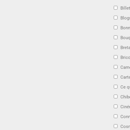
Bille
Blog
Bonn
Bouq
Bret
Bric
Camé
Cart
Ce q
Chib
Cin
Conn
Cosm