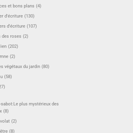
ces et bons plans
(4)
er d'écriture
(130)
ers d'écriture
(107)
s des roses
(2)
lien
(202)
omne
(2)
es végétaux du jardin
(80)
ou
(58)
27)
-sabot:Le plus mystérieux des
x
(8)
volat
(2)
être
(8)