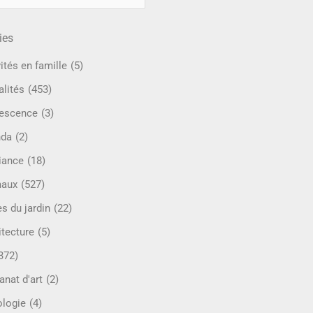
ies
ités en famille
(5)
alités
(453)
escence
(3)
nda
(2)
iance
(18)
maux
(527)
s du jardin
(22)
itecture
(5)
372)
anat d'art
(2)
ologie
(4)