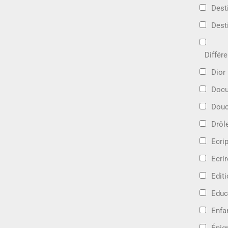
Dest
Dest
Différ
Dior
Docu
Douc
Drôl
Ecri
Ecrir
Edit
Educ
Enfa