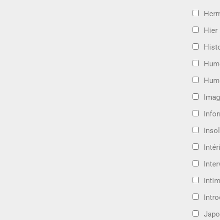
Her
Hier
Hist
Hum
Hum
Imag
Info
Insol
Intér
Inte
Intim
Intr
Japo