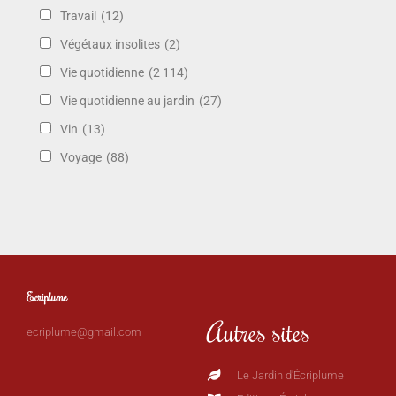
Travail
(12)
Végétaux insolites
(2)
Vie quotidienne
(2 114)
Vie quotidienne au jardin
(27)
Vin
(13)
Voyage
(88)
Ecriplume
Autres sites
ecriplume@gmail.com
Le Jardin d'Écriplume